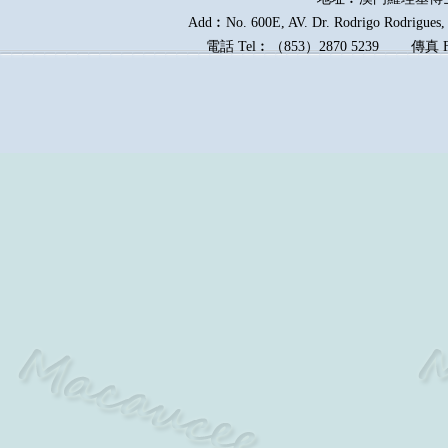
Add︰No. 600E, AV. Dr. Rodrigo Rodrigues, E
電話
Tel︰
（
853
）
2870 5239
傳真