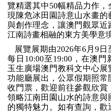
覽精選其中
50
幅精品力作，
現陳危冰田園詩意山水畫的
與創作理念，讓澳門觀眾近
江南詩畫相融的東方美學意
展覽展期由
2026
年
6
月
9
日
每日
10:00
至
19:00
，在澳門
玉生廣場澳門教科文中心展
功能廳展出，公眾假期照常
收門票，歡迎前往參觀欣賞
領略江南田園山水的詩意與
的獨特魅力。如有查詢，歡