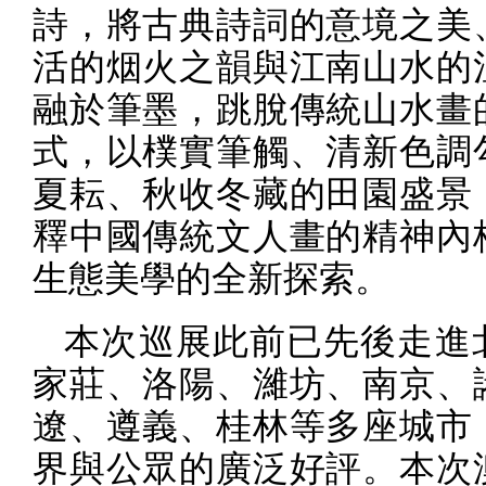
詩，將古典詩詞的意境之美
活的烟火之韻與江南山水的
融於筆墨，跳脫傳統山水畫
式，以樸實筆觸、清新色調
夏耘、秋收冬藏的田園盛景
釋中國傳統文人畫的精神內
生態美學的全新探索。
本次巡展此前已先後走進
家莊、洛陽、濰坊、南京、
遼、遵義、桂林等多座城市
界與公眾的廣泛好評。本次