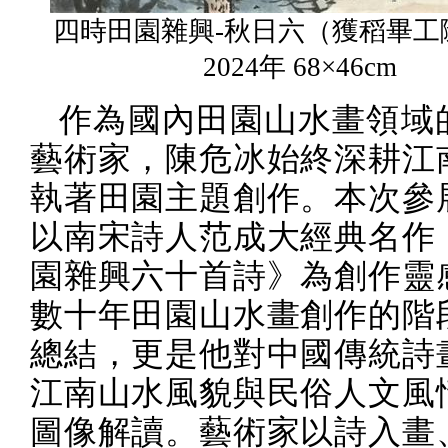
四時田園雜興-秋日六（獲稻畢工
2024年 68×46cm
作為國內田園山水畫領域
藝術家，陳危冰始終深耕江
執著田園主題創作。本次參
以南宋詩人范成大經典名作
園雜興六十首詩》為創作靈
數十年田園山水畫創作的階
總結，更是他對中國傳統詩
江南山水風貌與民俗人文風
圖像解讀。藝術家以詩入畫