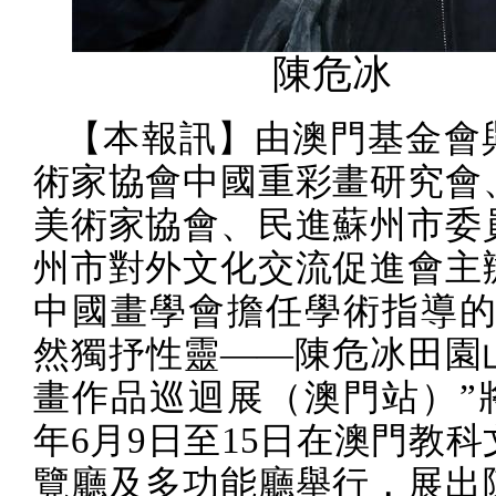
陳危冰
【本報訊】由澳門基金會
術家協會中國重彩畫研究會
美術家協會、民進蘇州市委
州市對外文化交流促進會主
中國畫學會擔任學術指導的
然獨抒性靈——陳危冰田園
畫作品巡迴展（澳門站）”
年
6
月
9
日至
15
日在澳門教科
覽廳及多功能廳舉行，展出