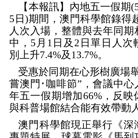
【本報訊】內地五一假期
(
5
日
)
期間，澳門科學館錄得
人次入場，整體與去年同期
中，
5
月
1
日及
2
日單日人次
別上升
7.4%
及
13.7%
。
受惠於同期在心形樹廣場舉
嘗澳門･咖啡節”，會議中心
年五一假期增加
66%
，反映
與科普場館結合能有效帶動
澳門科學館現正舉行《深
專題特展，球幕電影《馬到