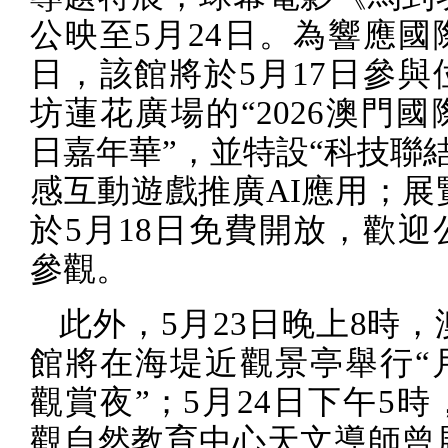
公映至
5
月
24
日。為響應國
日，該館將於
5
月
17
日參與
坊蓮花廣場的“
2026
澳門國
日嘉年華”，並特設“科技聯
感互動遊戲推廣
AI
應用；展
於
5
月
18
日免費開放，歡迎
參觀。
此外，
5
月
23
日晚上
8
時，
館將在海堤近觀景亭舉行“
觀賞夜”；
5
月
24
日下午
5
時
觀自然教育中心天文導師曾