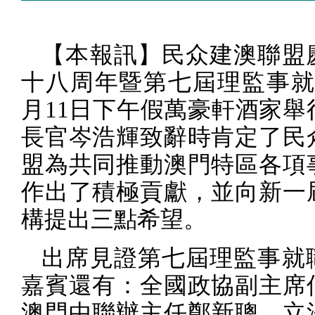
【本報訊】民众建澳聯盟
十八周年暨第七屆理監事
月
11
日下午假萬豪軒酒家舉
長官岑浩輝致辭時肯定了民
盟為共同推動澳門特區各項
作出了積極貢獻，並向新一
構提出三點希望。
出席見證第七屆理監事就
嘉賓還有：全國政協副主席
澳門中聯辦主任鄭新聰、立