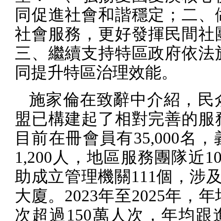
同促進社會和諧穩定；二、
社會服務，更好發揮民間社
三、繼續支持特區政府依法
同提升特區治理效能。
施家倫在致辭中介紹，民
盟已構建起了相對完善的服
目前在冊會員有
35,000
名，
1,200
人，地區服務團隊近
1
助成立管理機關
111
個，涉
大廈。
2023
年至
2025
年，年
次超過
150
萬人次，年均跟