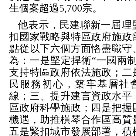
生個案超過
5,700
宗。
他表示，民建聯新一屆理
扣國家戰略與特區政府施政
點從以下六個方面恪盡職守
為：一是堅定捍衛“一國兩制
支持特區政府依法施政；二
民服務初心，築牢基層社
線；三、提升建言資政水平
區政府科學施政；四是把握
機遇，助推橫琴合作區高質
五是緊扣城市發展部署，積