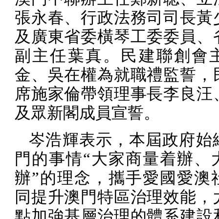
張永春、行政法務司司長黃
及廣東省委橫琴工委委員、
副主任葉真。民建聯創會
金、吳在權為就職禮監誓，
席施家倫帶領理事長李良汪
及眾新閣成員宣誓。
岑浩輝表示，本屆政府始
門的事情“大家商量着辦、
辦”的理念，攜手愛國愛澳
同提升澳門特區治理效能，
點加強基層治理的體系建設