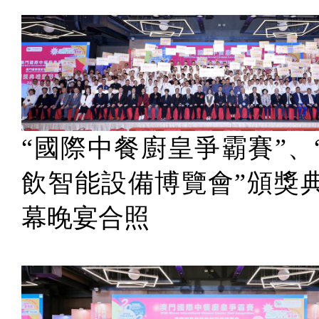
“國際中餐廚皇爭霸賽”、
飲智能設備博覽會”頒獎
幕晚宴合照