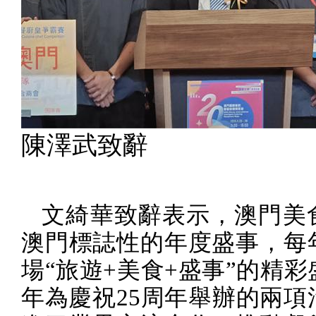
陳澤武致辭
文綺華致辭表示，澳門美
澳門標誌性的年度盛事，每
場“旅遊
+
美食
+
盛事”的精彩
年為慶祝
25
周年舉辦的兩項