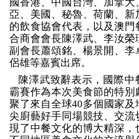
國香港、中國台灣、加拿大
亞、美國、秘魯、荷蘭、新
的飲食協會代表，以及澳門
合商會會長陳澤武、李汝榮
副會長蕭頌銘、楊景開、李
侶雄等嘉賓出席。
陳澤武致辭
表示，國際中
霸賽作為本次美食節的特別
聚了來自全球
40
多個國家及
尖廚藝好手同場競技、交流
現了中餐文化的博大精深，