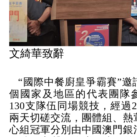
文綺華致辭
“國際中餐廚皇爭霸賽”邀
個國家及地區的代表團隊
130
支隊伍同場競技，經過
2
兩天切磋交流，團體組、熱
心組冠軍分別由中國澳門銀