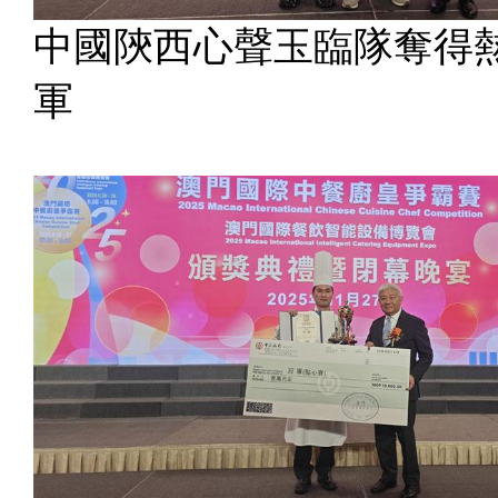
中國陝西心聲玉臨隊奪得
軍