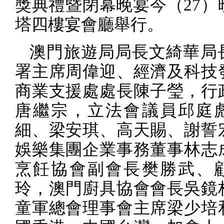
獎典禮暨閉幕晚宴今（
27
）
塔四樓宴會廳舉行。
澳門旅遊局局長文綺華局
署主席周偉迎、經濟及科技
商業支援處處長陳子瑩，行
唐繼宗，立法會議員邱庭
細、梁安琪、高天賜、謝誓
娛樂集團企業事務董事林志
烹飪協會副會長樊勝武、
玲，澳門廚具協會會長吳鏡
童軍總會理事會主席梁少培