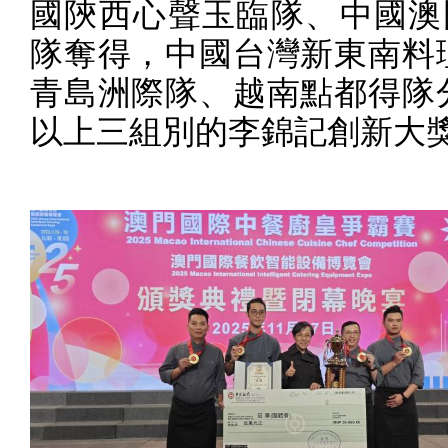
國陝西心聲玉臨隊、中國澳
隊奪得，中國台灣新東南料
青島洲際隊、越南點都得隊
以上三組別的李錦記創新大