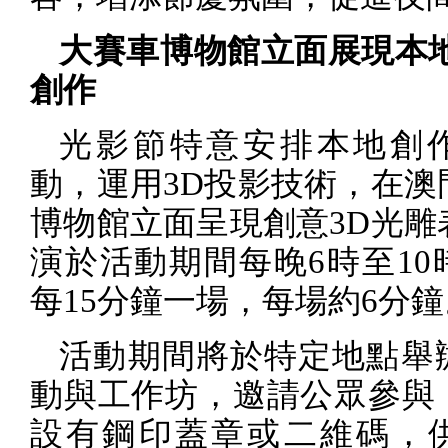
大賽車博物館立面展現本
創作
光影節特意安排本地創
動，運用
3D
投影技術，在澳
博物館立面呈現創意
3D
光雕
演於活動期間每晚
6
時至
10
每
15
分鐘一場，每場約
6
分鐘
活動期間將於特定地點舉
動與工作坊，邀請公眾參與
設有鋼印蓋章或二維碼，