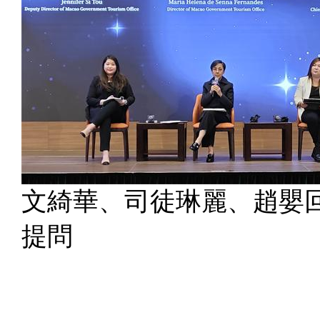
文綺華、司徒琳麗、趙嬰
提問