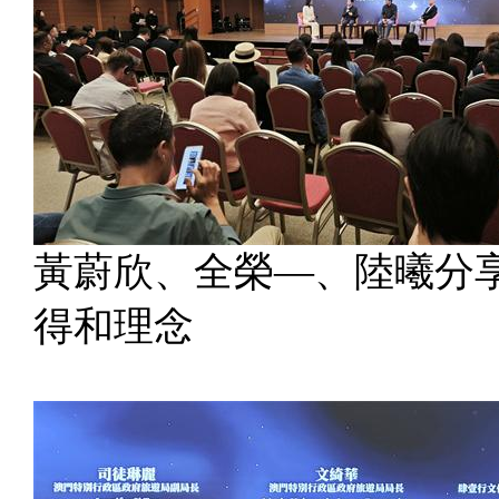
黃蔚欣、全榮—、陸曦分
得和理念