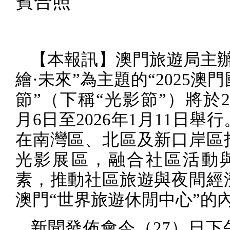
賓合照
【本報訊】澳門旅遊局主辦
繪·未來”為主題的“
2025
澳門
節
”
（下稱
“
光影節
”
）將於
2
月
6
日至
2026
年
1
月
11
日舉行
在南灣區、北區及新口岸區
光影展區，融合社區活動
素，推動社區旅遊與夜間經
澳門
“
世界旅遊休閒中心
”
的
新聞發佈會今（
27
）日下