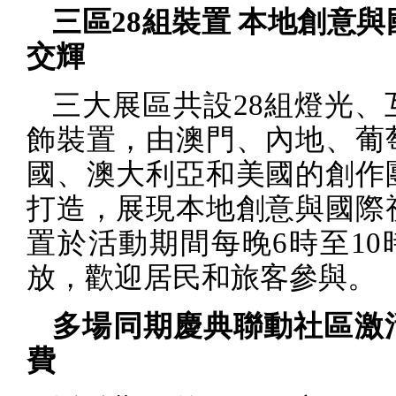
三區
28
組裝置 本地創意與
交輝
三大展區共設
28
組燈光、
飾裝置，由澳門、內地、葡
國、澳大利亞和美國的創作
打造，展現本地創意與國際
置於活動期間每晚
6
時至
10
放，歡迎居民和旅客參與。
多場同期慶典聯動社區激
費