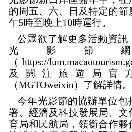
的周五、六、日及特定的節
午
5
時至晚上
10
時運行。
公眾欲了解更多活動資訊
光影節
（
https://lum.macaotourism.
及關注旅遊局官
（
MGTOweixin
）了解詳情。
今年光影節的協辦單位包
署、經濟及科技發展局、文
育局和民航局，領銜合作夥