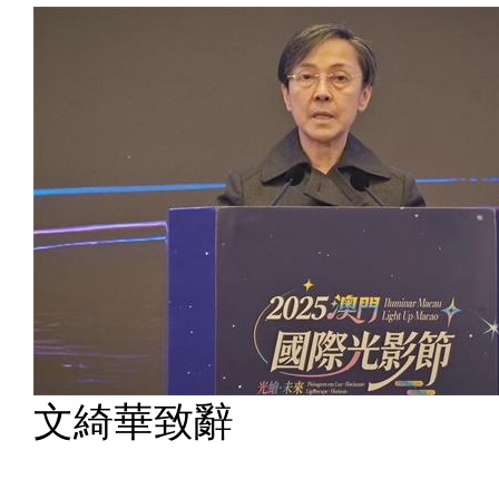
文綺華致辭