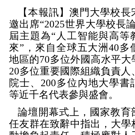
【本報訊】澳門大學校長
邀出席“
2025
世界大學校長論
屆主題為“人工智能與高等
來”，來自全球五大洲
40
多
地區的
70
多位外國高水平大
20
多位重要國際組織負責人
院士、
200
多位內地大學書
等近千名代表參與盛會。
論壇開幕式上，國家教育
任友群在致辭中指出，大學