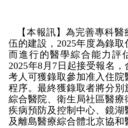
【本報訊】為完善專科醫
伍的建設，
2025
年度為錄取
而進行的醫學綜合能力評
2025
年
8
月
7
日起接受報名，
考人可獲錄取參加准入住院
程序。最終獲錄取者將分別
綜合醫院、衛生局社區醫療
疾病預防及控制中心、鏡湖
及離島醫療綜合體北京協和