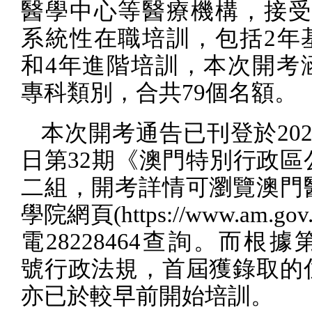
醫學中心等醫療機構，接
系統性在職培訓，包括
2
年
和
4
年進階培訓，本次開考
專科類別，合共
79
個名額。
本次開考通告已刊登於
20
日第
32
期《澳門特別行政區
二組，開考詳情可瀏覽澳門
學院網頁
(https://www.am.gov
電
28228464
查詢。而根據
號行政法規，首屆獲錄取的
亦已於較早前開始培訓。