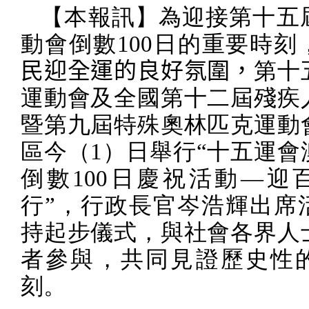
【本報訊】
為迎接第十五
動會倒數
100
日的重要時刻
民迎全運的良好氛圍，
第十
運動會及全國第十二屆殘疾
暨第九屆特殊奧林匹克運動
區今（
1
）日舉行“十五運會
倒數
100
日慶祝活動—迎
行”，行政長官岑浩輝出席
持起步儀式，與社會各界人
者參與，共同見證歷史性
刻。