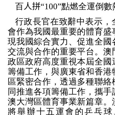
百
人拼“
100
”點燃全運倒數
行政長官在致辭中表示，
會作為我國最重要的體育盛
現我國綜合實力、促進全國
交流與合作的重要平台。澳
政區政府高度重視本屆全國
籌備工作，與廣東省和香港
區緊密合作，透過多種聯絡
同推進各項籌備工作，攜手
澳大灣區體育事業新篇章。
將舉辦十五運會的乒乓球