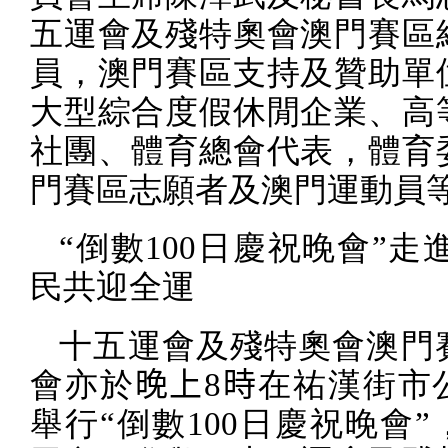
五運會及殘特奧會澳門賽區
員，澳門賽區支持及贊助單
大型綜合度假休閒企業、高
社團、體育總會代表，體育
門賽區志願者及澳門運動員
“倒數
100
日慶祝晚會”走進
民共迎全運
十五運會及殘特奧會澳門
會亦於
晚上
8
時
在祐漢街市
舉行“倒數
100
日慶祝晚會”