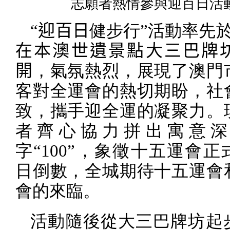
志願者熱情參與迎百日活
“迎百日
健步行”活動率先
在本澳世遺景點大三巴牌
開
，氣氛熱烈，展現了澳門
客對全運會的熱切期盼，社
致，攜手迎全運的凝聚力。
者齊心協力拼出寓意深
字“
100
”，象徵十五運會正
日倒數，全城期待十五運會
會的來臨。
活動隨後從大三巴牌坊起