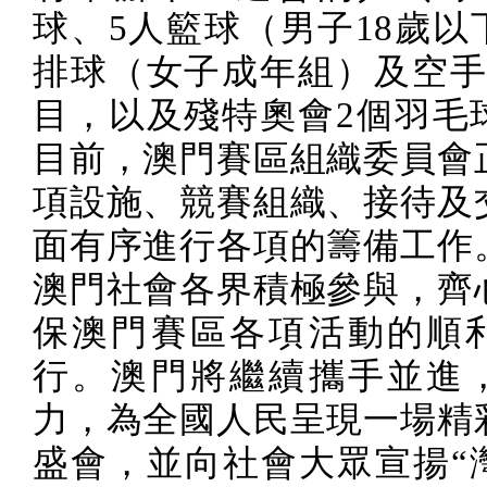
球、
5
人籃球
（
男子
18
歲以
排球
（
女子成年組
）
及空
目，以及殘特奧會
2
個羽毛
目前，澳門賽區組織委員會
項設施、競賽組織、接待及
面有序進行各項的籌備工作
澳門社會各界積極參與，齊
保澳門賽區各項活動的順
行。澳門將繼續攜手並進
力，為全國人民呈現一場精
盛會，並向社會大眾宣揚“