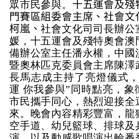
眾市民參與。
十五運會及殘
門賽區組委會主席、社會文
柯嵐、
社會文化司司長辦公
媛，十五運會及殘特奧會澳
備辦公室主任潘永權，中國
暨奧林匹克委員會主席陳澤
長馬志成主持了亮燈儀式，
運
你我參與”同時點亮，象
市民攜手同心，熱烈迎接全
來。晚會內容精彩豐富，龍
空手道、幼兒籃球、排球及
演，以及動感歌唱演出輪番