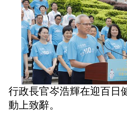
行政長官岑浩輝在迎百日
動上致辭。