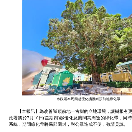
市政署本周四起優化擴展崗頂前地綠化帶
【本報訊】為改善崗頂前地一古樹的立地環境，讓樹根有
政署將於
7
月
10
日
(
星期四
)
起優化及擴闊其周邊的綠化帶，同時
系統，期間綠化帶將局部圍封，對公眾造成不便，敬請見諒。