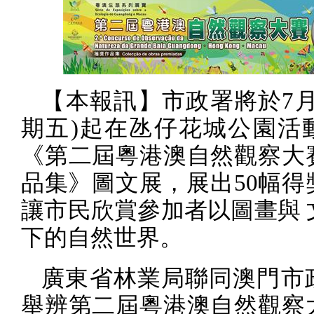
【本報訊】市政署將於
7
期五
)
起在氹仔花城公園活
《第二屆粵港澳自然觀察大
品集》圖文展，展出
50
幅得
讓市民欣賞參加者以圖畫與 
下的自然世界。
廣東省林業局聯同澳門市
舉辨第二屆粵港澳自然觀察