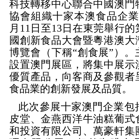
科技轉移中心聯合中國澳門
協會組織十家本澳食品企
月
11
日至
13
日在東莞舉行的
國創新食品大會暨粵港澳大
博覽會（下稱“創食展”）。
設置澳門展區，將集中展示
優質產品，向客商及參觀者
食品業的創新發展及品質。
此次參展十家澳門企業包
皮堂、金燕西洋牛油糕葡式
和投資有限公司、萬豪軒集