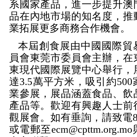
系國家產品，進一步提升澳
品在內地市場的知名度，推
業拓展更多商務合作機會。
本屆創食展由中國國際貿
員會東莞市委員會主辦，在
東現代國際展覽中心舉行，
達
3.5
萬平方米，吸引約
500
業參展，展品涵蓋食品、飲
產品等。歡迎有興趣人士前
觀展會。如有垂詢，請致電
或電郵至
ecm@cpttm.org.mo