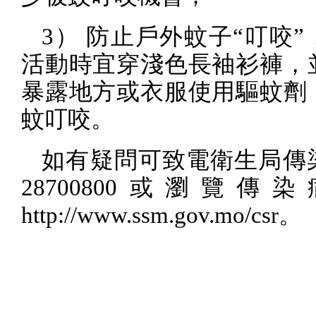
3
） 防止戶外蚊子“叮咬”
活動時宜穿淺色長袖衫褲，
暴露地方或衣服使用驅蚊劑
蚊叮咬。
如有疑問可致電衛生局傳
28700800
或瀏覽傳染
http://www.ssm.gov.mo/csr
。