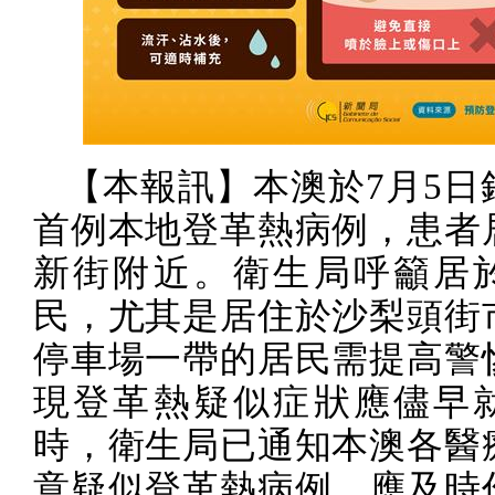
【本報訊】本澳於
7
月
5
日
首例本地登革熱病例，患者
新街附近。衛生局呼籲居
民，尤其是居住於沙梨頭街
停車場一帶的居民需提高警
現登革熱疑似症狀應儘早
時，衛生局已通知本澳各醫
意疑似登革熱病例，應及時