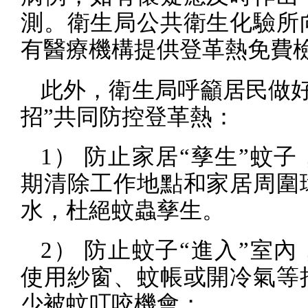
測。衛生局公共衛生化驗所
有醫療機構提供登革熱免費
此外，衛生局呼籲居民做好
招”共同防控登革熱：
1
） 防止家居“孳生”蚊子
期清除工作地點和家居周圍
水，杜絕蚊蟲孳生。
2
） 防止蚊子“進入”室內
使用紗窗、蚊帳或開冷氣等
少被蚊叮咬機會；