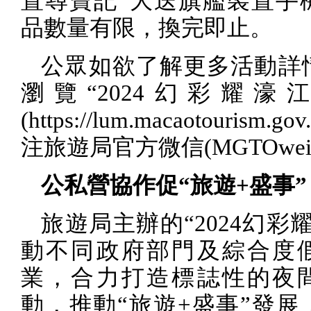
置尋寶記”大送旗艦裝置手
品數量有限，換完即止。
公眾如欲了解更多活動詳
瀏覽“
2024
幻彩耀濠江
(https://lum.macaotourism.gov
注旅遊局官方微信
(MGTOwei
公私營協作促“旅遊
+
盛事”
旅遊局主辦的“
2024
幻彩耀
動不同政府部門及綜合度
業，合力打造標誌性的夜
動，推動“旅遊
+
盛事”發展