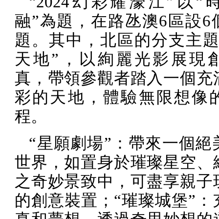
“
2024
幻彩耀濠江”以“
融”為題，在路氹澳
6
區設
6
題。其中，北區的分支主題
天地”，以絢麗光影展現
真，帶領參觀者踏入一個充
彩的天地，體驗無限想像
程。
“星願劇場”：帶來一個絕
世界，如置身於璀璨星空、
之奇妙景致中，可盡享親子
的創意裝置；“璀璨城堡”：