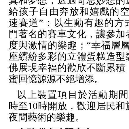
真和夢想，透過奇思妙想的
給孩子自由奔放和嬉戲的空
速賽道”：以生動有趣的方
門著名的賽車文化，讓參加
度與激情的樂趣；“幸福層層
座繽紛多彩的立體蛋糕造型
佛展現幸福的歡欣不斷累積
蜜回憶源源不絕增添。
以上裝置項目於活動期間
時至
10
時開放，歡迎居民和
夜間藝術的樂趣。