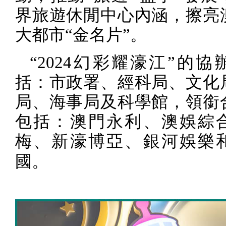
界旅遊休閒中心內涵，擦亮
大都市“金名片”。
“
2024
幻彩耀濠江”的協
括：市政署、經科局、文化
局、海事局及科學館，領銜
包括：澳門永利、澳娛綜
梅、新濠博亞、銀河娛樂
國。