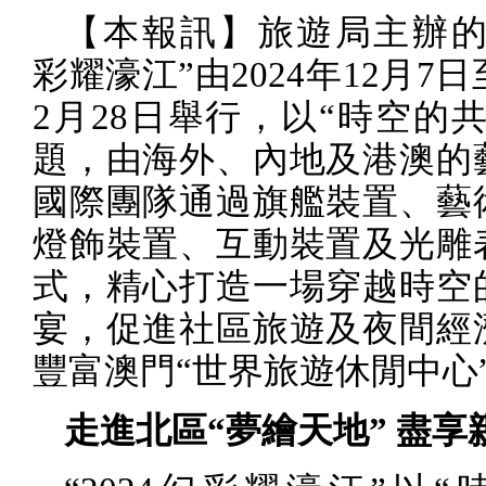
【本報訊】旅遊局主辦的
彩耀濠江”由
2024
年
12
月
7
日
2
月
28
日舉行，以“時空的共
題，由海外、內地及港澳的
國際團隊通過旗艦裝置、藝
燈飾裝置、互動裝置及光雕
式，精心打造一場穿越時空
宴，促進社區旅遊及夜間經
豐富澳門“世界旅遊休閒中心
走進北區“夢繪天地” 盡享