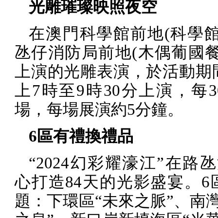
光雕璀璨映照夜空
在澳門科學館前地
(
科學
氹仔消防局前地
(
木偶葡國
上演的光雕表演，於活動期
上
7
時至
9
時
30
分上演，每
3
場，每場展演約
5
分鐘。
6
區有禮換禮品
“
2024
幻彩耀濠江”在路
心打造
84
天的光影盛宴。
6
題：下環區“未來之脈”、南