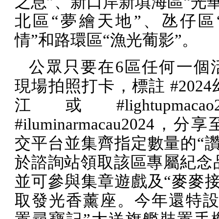
之息”、新口岸新填海區“光
北區“夢繪天地”、氹仔區
情”和路環區“漁光葡影”。
公眾只要在
6
區任何一個
現場拍照打卡，標註
#2024
江 或
#lightupmacao
#iluminarmacau2024
，分享
交平台並集齊指定數量的“讚
於諮詢站領取該區專屬紀念
並可參與集章遊戲及“麥麥接
取發光香薰座。今年還特設