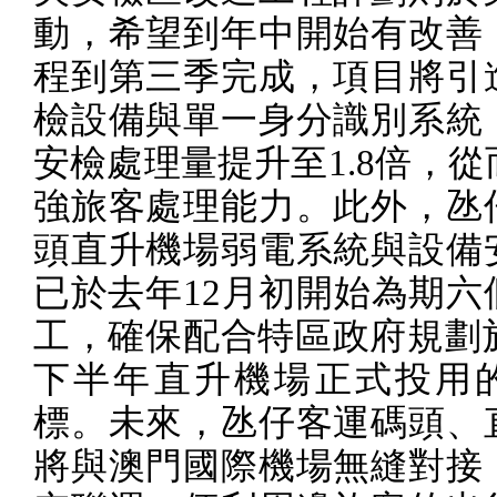
動，希望到年中開始有改善
程到第三季完成，項目將引
檢設備與單一身分識別系統
安檢處理量提升至
1.8
倍，從
強旅客處理能力。此外，氹
頭直升機場弱電系統與設備
已於去年
12
月初開始為期六
工，確保配合特區政府規劃
下半年直升機場正式投用
標。未來，氹仔客運碼頭、
將與澳門國際機場無縫對接