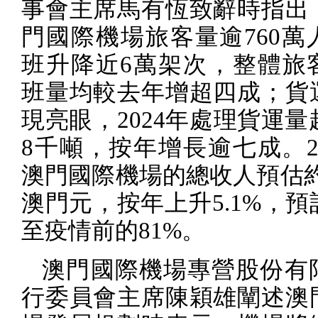
事會主席馬有恆致辭時指出
門國際機場旅客量逾
760
萬
班升降近
6
萬架次，整體旅
班量均較去年增超四成；貨
現亮眼，
2024
年處理貨運量
8
千噸，按年增長逾七成。
澳門國際機場的總收人預估
澳門元，按年上升
5.1%
，預
至疫情前的
81%
。
澳門國際機場專營股份有
行委員會主席陳穎雄闡述澳