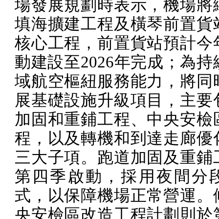
場發展規劃時表示，機場將
填海擴建工程及橫琴前置貨
核心工程，前置貨站預計今
動建設至
2026
年完成；為持
域航空樞紐服務能力，將同
展基礎設施升級項目，主要
加固和重鋪工程、中央安檢
程，以及轉機和到達走廊優
三大子項。跑道加固及重鋪
第四季啟動，採用夜間分
式，以保障機場正常營運。
央安檢區改造工程計劃則於