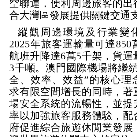
空聯運，便利周邊旅客的出
合大灣區發展提供關鍵交通
縱觀周邊環境及行業變
2025
年旅客運輸量可達
850
航班升降達
6
萬
5
千架，貨運
3
千噸。澳門國際機場將繼續
全、效率、效益”的核心理
求有限空間增長的同時，著
場安全系統的流暢性，並提
率以加強旅客服務體驗，配
府促進綜合旅遊休閒業發展