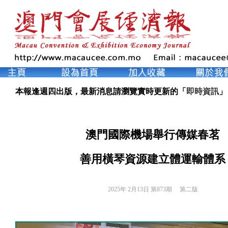
本報逢週四出版，最新消息請瀏覽實時更新的「
即時資訊
」
澳門國際機場舉行傳媒春茗
善用橫琴資源建立體運輸體系
2025年 2月13日 第873期 
第二版