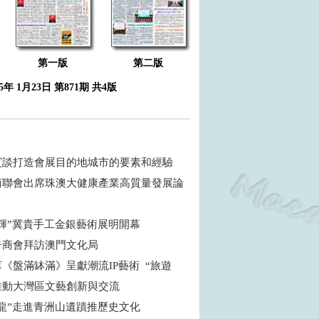
第一版
第二版
25年 1月23日 第871期 共4版
賓談打造會展目的地城市的要素和經驗
商聯會出席珠澳大健康產業高質量發展論
生輝”冀貴手工金銀藝術展明開幕
告商會拜訪澳門文化局
《盤滿缽滿》呈獻潮流IP藝術 “旅遊
推動大灣區文藝創新與交流
沙龍”走進青洲山遺蹟推歷史文化