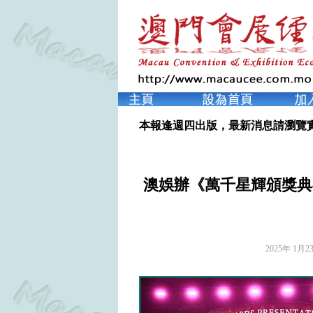
本報逢週四出版，最新消息請瀏覽
澳娛辦《萬千星輝頒獎典
2025年 1月2