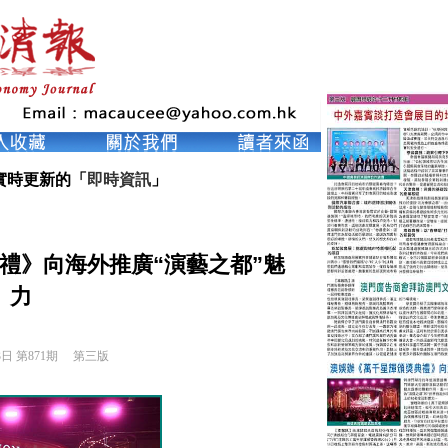
實時更新的「
即時資訊
」
禮》向海外推廣“演藝之都”魅
力
3日 第871期 
第三版