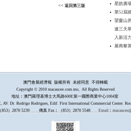
星皓廣場
<<
返回第三版
第52
望廈山房
連三天
入新活
展商黎
澳門會展經濟報 版權所有 未經同意 不得轉載
Copyright © 2010 macaucee.com.mo, All Rights Reserved
地址︰澳門羅理基博士大馬路
600E
第一國際商業中心1004室
AV. Dr. Rodrigo Rodrigues, Edif. First International Commercial Center. R
（
853
）
2870 5239
傳真
Fax︰
（
853
）
2870 5548
Email︰
macaucee@