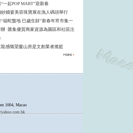
“一起POP MART”迎新春
屆婚紗婚宴美容珠寶展在漁人碼頭舉行
“福蛇盤地 巳歲生財”新春年宵市集一
舉辦 匯集優質商家資源為園區和社區注
力
英龍感慨望廈山房是文創業者搖籃
oom 1004, Macao
yahoo.com.hk