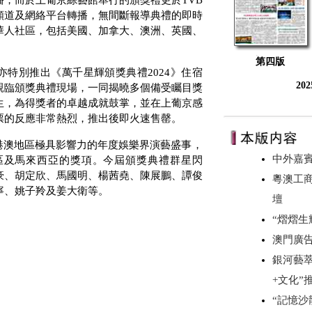
播，而於上葡京綜藝館舉行的頒獎禮更於
TVB
頻道及網絡平台轉播，無間斷報導典禮的即時
華人社區，包括美國、加拿大、澳洲、英國、
第四版
亦特別推出《萬千星輝頒獎典禮
2024
》住宿
20
親臨頒獎典禮現場，一同揭曉多個備受矚目獎
生，為得獎者的卓越成就鼓掌，並在上葡京感
票的反應非常熱烈，推出後即火速售罄。
港澳地區極具影響力的年度娛樂界演藝盛事，
中外嘉
區及馬來西亞的獎項。今屆頒獎典禮群星閃
豪、胡定欣、馬國明、楊茜堯、陳展鵬、譚俊
粵澳工
寧、姚子羚及姜大衛等。
壇
“熠熠
澳門廣
銀河藝萃
+文化”
“記憶