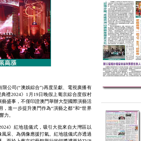
有限公司
(
“澳娛綜合”
)
再度呈獻、電視廣播有
獎典禮
2024
》
1
月
19
日晚假上葡京綜合度假村
演藝盛事，不僅印證澳門舉辦大型國際演藝活
，進一步提升澳門作為“演藝之都”和“世界
響力。
2024
》紅地毯儀式，吸引大批來自大灣區以
像風采、為偶像應援打氣。紅地毯儀式亦透過