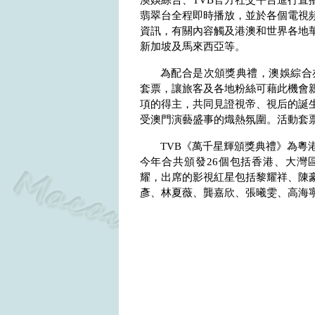
澳娛綜合、
TVB
官方社交平台進行直
翡翠台全程即時播放，並於各個電視
資訊，有關內容觸及港澳和世界各地
新加坡及馬來西亞等。
為配合是次頒獎典禮，澳娛綜合
套票，讓旅客及各地粉絲可藉此機會
項的得主，共同見證視帝、視后的誕
受澳門演藝盛事的熾熱氛圍。活動套
TVB
《萬千星輝頒獎典禮》為粵
今年合共頒發
26
個包括香港、大灣
耀，出席的影視紅星包括黎耀祥、陳
彥、林夏薇、龔嘉欣、張曦雯、高海