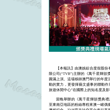
【本報訊】由澳娛綜合度假股份
限公司
(
“
TVB
”
)
主辦的《萬千星輝頒
圓滿上演。這場移師澳門舉行的年度
動的實力，更發揮藝文盛事的聯動作用
旅遊休閒中心”在國際上的知名度及影
當晚舉辦的《萬千星輝頒獎典禮
至東南亞地區的粉絲專程來澳一睹偶