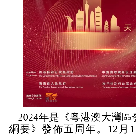
2024
年是《粵港澳大灣區
綱要》發佈五周年。
12
月
1