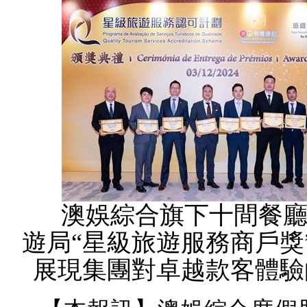
澳娛綜合旗下十間餐廳
遊局“星級旅遊服務商戶獎
展現集團對卓越款客體驗