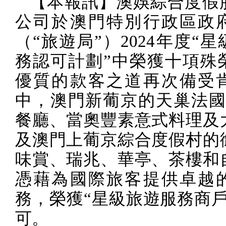
【本報訊】澳娛綜合度假
公司於澳門特別行政區政
（“旅遊局”）
2024
年度“星
務認可計劃”中榮獲十項殊
優質的款客之道再次備受
中，澳門新葡京的天巢法
餐廳、當奧豐素意式料理及
及澳門上葡京綜合度假村的
味賞、瑞兆、華亭、茶樓和
憑藉為國際旅客提供卓越
務，榮獲“星級旅遊服務商戶
可。