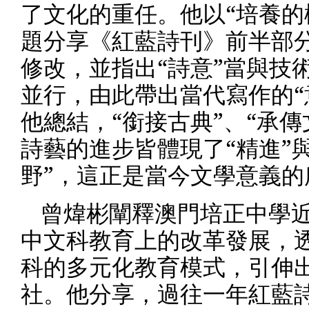
了文化的重任。他以
“
培養的
題分享《紅藍詩刊》前半部
修改，並指出
“
詩意
”
當與技
並行，由此帶出當代寫作的
“
他
總結，
“
銜接古典
”
、
“
承傳
詩藝的進步皆體現了
“
精進
”
野
”，這正是當今文學意義的
曾煒彬
闡釋澳門培正中學
中文科教育上的改革發展，
科的多元化教育模式，引伸
社。他分享，過往一年紅藍