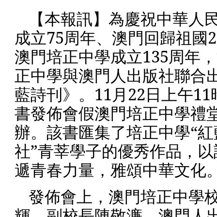
【本報訊】為慶祝中華人
成立
75
周年、澳門回歸祖國
2
澳門培正中學成立
135
周年，
正中學與澳門人出版社聯合
藍詩刊》。
11
月
22
日上午
11
書發佈會假澳門培正中學禮
辦。該書匯集了培正中學“紅
社”青莘學子的優秀作品，以
遞青春力量，雅頌中華文化
發佈會上，澳門培正中學
輝、副校長陳敬濂、澳門人