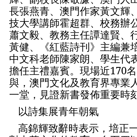
長張燕青、澳門作家黃文輝
技大學講師霍超群、校務辦
蕭文毅、教務主任譚達賢、
黃健、《紅藍詩刊》主編兼
中文科老師陳家朗、學生代
擔任主禮嘉賓。現場近
170
名
與，澳門文化及教育界專業
一堂，見證新書發佈重要時
以詩集展青年朝氣
高錦輝致辭時表示，培正