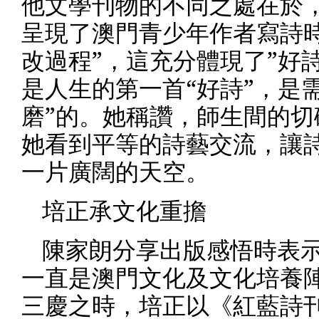
他文學刊物的不同之處在於
呈現了澳門青少年作者寫詩
改過程
”
，這充分體現了
”
好
是人生的第一首
“
好詩
”
，是
磨
”
的。她稱讚，師生間的切
她看到平等的詩藝交流，讓
一片廣闊的天空。
培正承文化重擔
陳家朗分享出版感悟時表
一直是澳門文化及文化培養
三慶之時，培正以
《紅藍詩