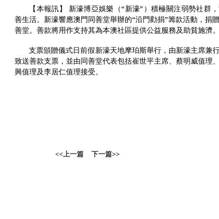
【本報訊】 新濠博亞娛樂（“新濠”）積極關注弱勢社群
善生活。新濠響應澳門同善堂舉辦的“沿門勸捐”籌款活動，捐
善堂。善款將用作支持其為本澳社區提供公益服務及助貧施濟
支票頒贈儀式日前假新濠天地摩珀斯舉行，由新濠主席兼
致送善款支票，並由同善堂代表包括崔世平主席、蔡明威值理
興值理及李居仁值理接受。
<<
上一篇
下一篇
>>