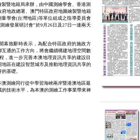
繪製暨地籍局承辦，由中國測繪學會、香港測
政府地政總署、澳門特區政府地圖繪製暨地籍
測量學會
(
台灣地區
)
等單位組成之指導委員會
測繪發展研討會”於
9
月
26
日及
27
日一連兩天
開幕致辭時表示，為配合特區政府的施政方
聯互通的工作方向，將會繼續構建地理空間數
程，進一步完善本澳地理資訊共享的建設目
同地區在建設智慧城市及推動地理資訊共享的
好的基礎。
本澳測繪同行從中學習海峽兩岸暨港澳地區最
域的技術水平，為本澳的測繪工作事業帶來裨