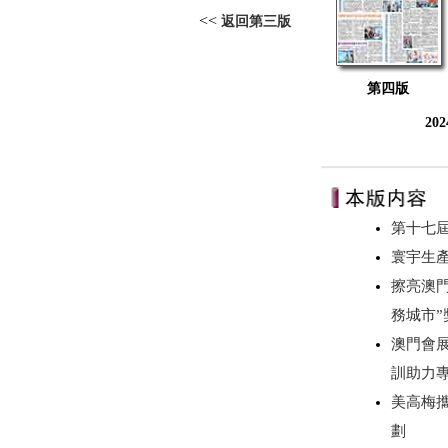
<<
返回第三版
第四版
20
第十七
寰宇生
擦亮澳
務城市”
澳門會
訓助力
美高梅
劃