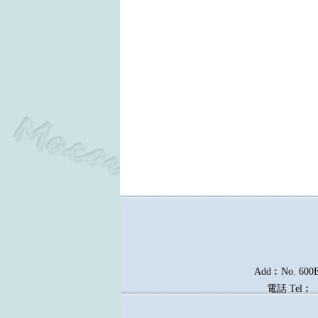
Add︰No. 600E, 
電話
Tel︰