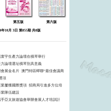
第五版
第六版
24年10月 3日 第855期 共8版
屆寰宇生產力論壇在橫琴舉行
產力論壇選址橫琴別具意義
門會展金名片 澳門特區蟬聯“最佳會議商
獎項
展業屢獲國際獎項 招商局引進多方位培
專業隊伍建設
攜手亞太旅遊協會舉辦會展人才培訓計