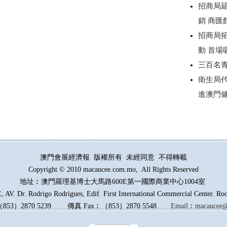
招商局延
銷 商
招商局
動 首場
三百名
衛生局
進澳門
澳門會展經濟報 版權所有 未經同意 不得轉載
Copyright © 2010 macaucee.com.mo, All Rights Reserved
地址︰澳門羅理基博士大馬路
600E
第一國際商業中心1004室
AV. Dr. Rodrigo Rodrigues, Edif. First International Commercial Center. R
（
853
）
2870 5239
傳真
Fax︰
（
853
）
2870 5548
Email︰
macaucee@