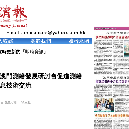
實時更新的「
即時資訊
」
澳門測繪發展研討會促進測繪
息技術交流
3日 第855期 
第三版