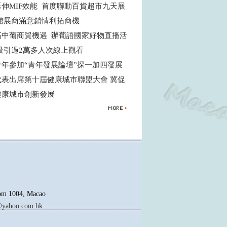
伸MIF效能 首度聯動百貨超市九天展
匯館展商滿意銷情利拓商機
拓中葡商貿機遇 辦葡語國家好物直播活
吸引過2萬多人次線上觀看
青年參加“青年發展論壇”探一加四發展
代表出席第十屆健康城市聯盟大會 冀促
健康城市創新發展
oom 1004, Macao
yahoo.com.hk