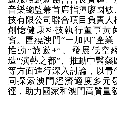
音樂總監兼首席指揮廖國敏
技有限公司聯合項目負責人
創憶健康科技執行董事黃
賓。圍繞澳門“一加四”產業
推動“旅遊
+
”、發展低空
造“演藝之都”、推動中醫藥
等方面進行深入討論，以青
同探索澳門經濟適度多元
徑，助力國家和澳門高質量