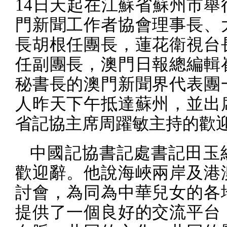
14
日天起在江蘇省蘇州市舉
門新聞工作者協會理事長、
長胡根任團長，蓮花衛視台
任副團長，澳門日報總編輯
秘書長的澳門新聞界代表團
人昨天下午抵達蘇州，並出
省記協主席周躍敏主持的歡
中國記協書記處書記田玉
歡迎辭。他說海峽兩岸及港
討會，為同為中華兒女的各
提供了一個良好的交流平台