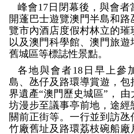
峰會
17
日閉幕後，與會者
開蓬巴士遊覽澳門半島和路
覽市內酒店度假村林立的璀
以及澳門科學館、澳門旅遊
舊城區等標誌性景點。
各地與會者
18
日早上參
島、氹仔及路環導賞遊，包
界遺產“澳門歷史城區”， 
坊漫步至議事亭前地，途經
關前正街等。一行並到訪氹
竹廠舊址及路環荔枝碗船廠