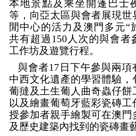
本地景點及乘坐開蓬巴士
等，向亞太區與會者展現世
閒中心的活力及澳門多元“
共有超過
150
人次的與會者
工作坊及遊覽行程。
與會者
17
日下午參與兩項
中西文化遺產的學習體驗，
葡撻及土生葡人曲奇蟲仔餅
以及繪畫葡萄牙藍彩瓷磚工
授參加者親手繪製可在澳門
及歷史建築內找到的瓷磚畫