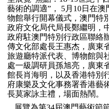
藝術的調適”，
5
月
10
日在澳
物館舉行開幕儀式，澳門特
政府文化局代局長鄭繼明，
政府駐澳門特別行政區聯絡
傳文化部處長王惠杰，廣東
旅遊廳特派代表、博物館與
處一級調研員孫旭亮，廣東
館長肖海明，以及香港特別
府康樂及文化事務署香港藝
長莫家詠主禮，場面熱鬧。
展覽為第
34
屆澳門藝術節