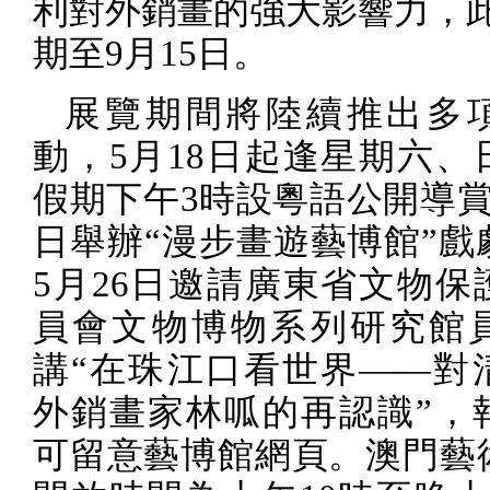
利對外銷畫的強大影響力，
期至
9
月
15
日。
展覽期間將陸續推出多
動，
5
月
18
日起逢星期六、
假期下午
3
時設粵語公開導
日舉辦“漫步畫遊藝博館”戲
5
月
26
日邀請廣東省文物保
員會文物博物系列研究館
講“在珠江口看世界——對
外銷畫家林呱的再認識”，
可留意藝博館網頁。澳門藝