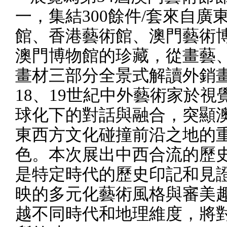
一，集結
300
餘件
/
套來自廣
館、香港藝術館、澳門藝術
澳門博物館的珍藏，從畫藝
畫材三部分全景式解讀外銷
18
、
19
世紀中外藝術家於視
球化下的對話與融合，突顯
東西方文化碰撞前沿之地的
色。本次展出中西合流的歷
是特定時代的歷史印記和見
映的多元化藝術風格與審美
越不同時代和地理維度，將