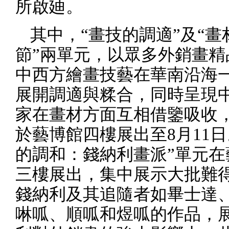
所啟廸。
其中，“畫技的調適”及“畫
節”兩單元，以眾多外銷畫精
中西方繪畫技藝在華南沿海
展開調適與糅合，同時呈現
家在畫材方面互相借鑒吸收
於藝博館四樓展出至
8
月
11
日
的調和：錢納利畫派”單元在
三樓展出，集中展示大批難
錢納利及其追隨者如畢士達
啉呱、順呱和煜呱的作品，