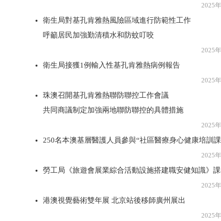
2025年7月2
衛生局對基孔肯雅熱風險區域進行防範性工作
呼籲居民加強勤清積水和防蚊叮咬
2025年7月2
衛生局接獲1例輸入性基孔肯雅熱病例報告
2025年7月2
珠澳召開基孔肯雅熱聯防聯控工作會議
共同商議制定加強兩地聯防聯控的具體措施
2025年7月2
250名本澳基層醫護人員參與“社區醫療身心健康培訓課
2025年7月2
勞工局《旅遊會展業綜合活動設施搭建職安健知識》課
2025年7月2
港澳視覺藝術雙年展 北京站後移師廣州展出
2025年7月2