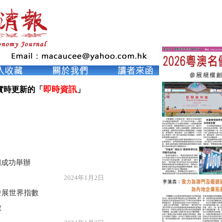
即時資訊
實時更新的「
」

期成功舉辦
年1月2日
發展世界指數
數