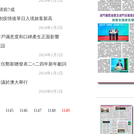
年1月2日
疫情前7成
人次創疫情後單日入境旅客新高
年1月2日
客戶滿意度和口碑產生正面影響
建設
年1月1日
任鄭新聰發表二○二四年新年獻詞
年1月1日
會議於澳大舉行
年8月1日
1145
1146
1147
1148
1149