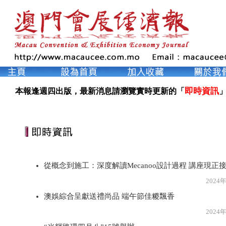
即時資訊
本報逢週四出版，最新消息請瀏覽實時更新的「
」
從概念到施工：深度解讀Mecanoo設計過程 講座現正
2024年5月3
澳娛綜合呈獻送禮尚品 端午節佳糉飄香
2024年5月2