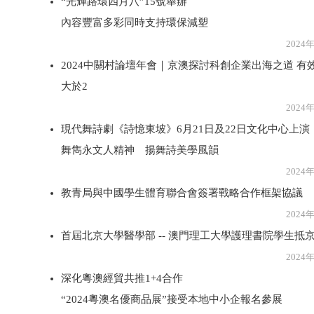
“光輝路環四月八”15號舉辦
內容豐富多彩同時支持環保減塑
2024年5月2
2024中關村論壇年會｜京澳探討科創企業出海之道 有效
大於2
2024年5月2
現代舞詩劇《詩憶東坡》6月21日及22日文化中心上演
舞雋永文人精神 揚舞詩美學風韻
2024年5月2
教青局與中國學生體育聯合會簽署戰略合作框架協議
2024年5月2
首屆北京大學醫學部 -- 澳門理工大學護理書院學生抵
2024年5月2
深化粵澳經貿共推1+4合作
“2024粵澳名優商品展”接受本地中小企報名參展