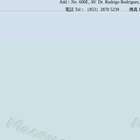
Add︰No. 600E, AV. Dr. Rodrigo Rodrigues, 
電話
Tel︰
（
853
）
2870 5239
傳真