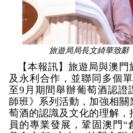
旅遊局局長文綺華致辭
【本報訊】旅遊局與澳門
及永利合作，並聯同多個
至
9
月期間舉辦葡萄酒認證
師班》系列活動，加強相關
萄酒的認識及文化的理解，
員的專業發展，鞏固澳門“