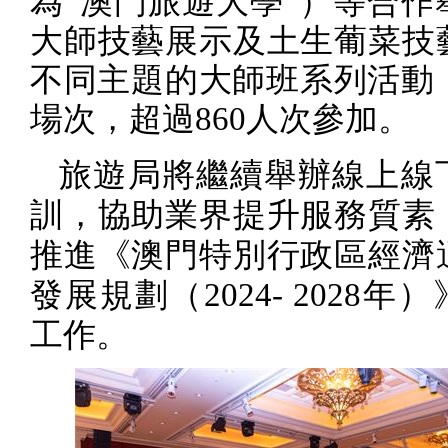
為“澳門旅遊大學”）等合作
大師技藝展示及土生葡菜技
不同主題的大師班系列活動
場次，超過
860
人次參加。
旅遊局將繼續舉辦線上線
訓，協助業界提升服務質素
推進《澳門特別行政區經濟
發展規劃（
2024- 2028
年）
工作。