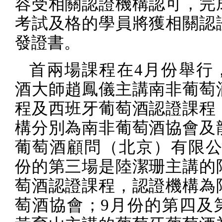
容受相關認證機構認可，完
考試及格的學員將獲相關認
發證書。
首兩場課程在
4
月份舉行
酒大師趙鳳儀主講南非葡萄
程及西班牙葡萄酒認證課程
構分別為南非葡萄酒協會及
葡萄酒顧問（北京）有限
份的第三場是陸潔珊主講的
萄酒認證課程，認證機構為
萄酒協會；
9
月份的第四及