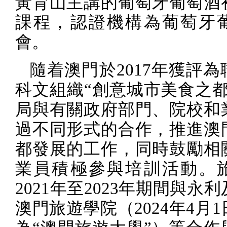
黃育山主講的葡萄牙葡萄酒
課程，認證機構為葡萄牙
會。
隨着澳門於
2017
年獲評為
科文組織“創意城市美食之都
局與有關政府部門、院校和
過不同形式的合作，推進澳
都發展的工作，同時鼓勵相
業員積極參與培訓活動。
2021
年至
2023
年期間與永利
澳門旅遊學院（
2024
年
4
月
1