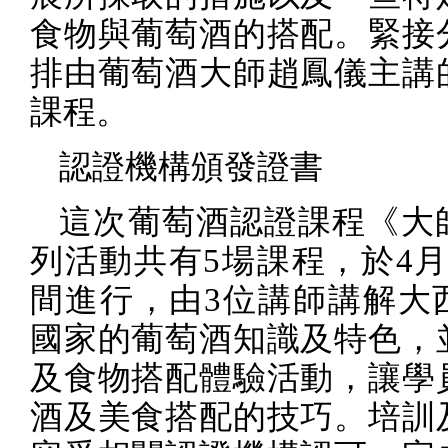
食物與葡萄酒的搭配。緊接
排由葡萄酒大師趙鳳儀主講
課程。
認證機構頒發證書
這次葡萄酒認證課程《大
列活動共有
5
場課程，於
4
間進行，由
3
位講師講解大
國家的葡萄酒知識及特色，
及食物搭配體驗活動，讓學
酒及美食搭配的技巧。培訓