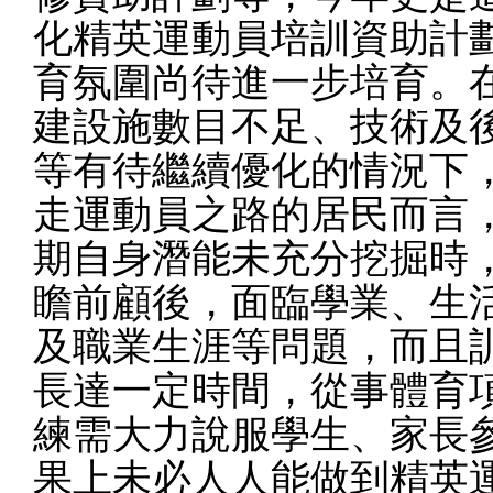
化精英運動員培訓資助計
育氛圍尚待進一步培育。
建設施數目不足、技術及
等有待繼續優化的情況下
走運動員之路的居民而言
期自身潛能未充分挖掘時
瞻前顧後，面臨學業、生
及職業生涯等問題，而且
長達一定時間，從事體育
練需大力說服學生、家長
果上未必人人能做到精英