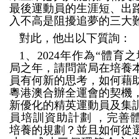
最後運動員的生涯短、出
入不高是阻擾追夢的三大
對此，他出以下質詢：
1
、
2024
年作為“體育之
局之年，請問當局在培養
員有何新的思考，如何藉
粵港澳合辦全運會的契機
新優化的精英運動員及集
員培訓資助計劃
，完善
培養的規劃？並且如何從