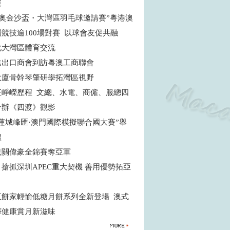
展
6特奧金沙盃・大灣區羽毛球邀請賽”粵港澳
場競技逾100場對賽 以球會友促共融
化大灣區體育交流
進出口商會到訪粵澳工商聯會
大廈骨幹琴肇研學拓灣區視野
征崢嶸歷程 文總、水電、商僱、服總四
合辦《四渡》觀影
蓮城峰匯·澳門國際模擬聯合國大賽”舉
禮
兒關偉豪全錦賽奪亞軍
搶抓深圳APEC重大契機 善用優勢拓亞
五餅家輕愉低糖月餅系列全新登場 澳式
繹健康賞月新滋味