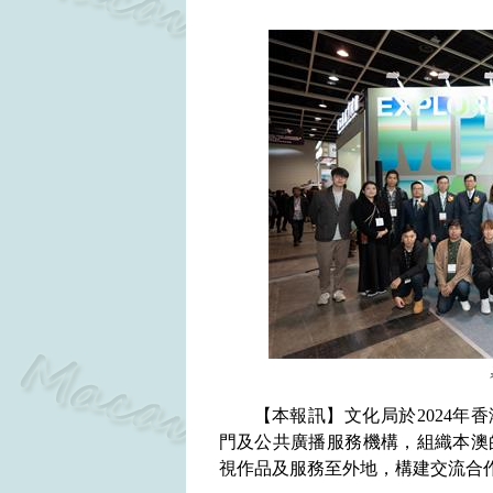
【本報訊】文化局於
2024
年香
門
及公共廣播服務機構，組織本澳
視作品及服務至外地，構建交流合