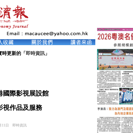
實時更新的「
即時資訊
」
港國際影視展設館
影視作品及服務
月11日
即時資訊