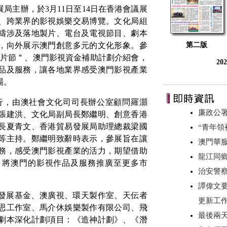
展局主辦，於
3
月
11
日至
14
日在香港會議展
、跨業界的影視娛樂交易博覽。
文化局組
疇涉及落地製片、電台及電視節目、劇本
，向外展示澳門創意多元的文化形象。參
第二版
短片節＂、
澳門影視資金補助計劃介紹會，
20
品及服務，讓各地業界感受澳門影視產業
場。
行，由澳社會文化司司長辦公室顧問羅灝
廉政公署
張建洪、文化局副局長鄭繼明、創意香港
長夏青文
、香港貿易發展局助理總裁梁國
“青年領
等主持。鄭繼明致辭時表示，參展旨在讓
澳門華
務，感受澳門影視產業的活力，期望借助
龍江同
，將澳門的影視作品及服務推廣至更多市
治安警察
譚偉文
發展基金、澳廣視、
環天製作室
、天伝者
更新工
思工作室、馬介休娛樂製作有限公司、
飛
最後兩
劇本深化計劃項目：
《造神計劃》
、
《潛