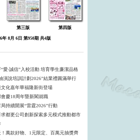
第三版
第四版
26年 8月 6日 第950期 共4版
“愛‧誠信”入校活動 培育學生廉潔品格
袖演說培訓計劃2026”結業禮圓滿舉行
服文化嘉年華福隆新街登場
鄉會慶18周年暨新閣就職
局持續開展“雷霆2026”行動
要求都更公司創新探索多元模式推動都市
作
天！萬款好物、1元限定、百萬元抽獎齊