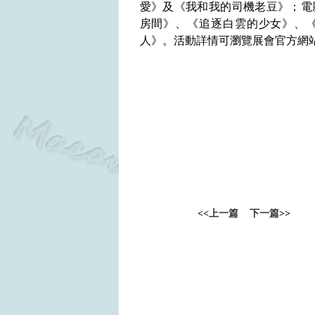
愛》
及
《我和我的司機老豆》
；電
房間》
、
《追逐白雲的少女》、
人》
。活動詳情可瀏覽展會官方網
<<
上一篇
下一篇
>>