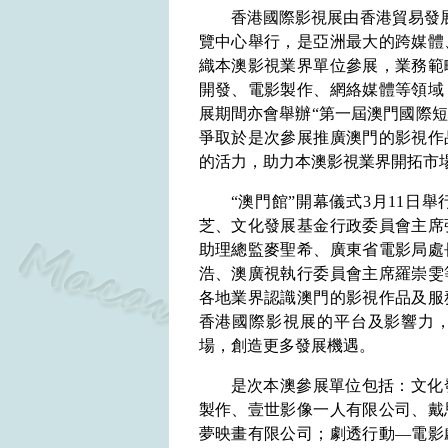
香港國際影視展由香港貿易發
覽中心舉行，
是亞洲最大的跨媒體
織本澳
影視業界
單位參展，業務範
開發、電影製作、網絡媒體等領域
展期間亦會舉辦
“第一屆澳門國際
爭取於是次參展推廣
澳門的影視作
的活力
，助力本澳影視業界開拓市
“澳門館”開幕儀式
3
月
11
日舉
芝、文化發展基金行政委員會主席
助理總監麥聖希、廣東省電影局
處
浩、澳廣視執行委員會主席羅崇雯
各地業界認識澳門的影視作品及服
香港國際影視展的平台及影響力
場，創造更多發展機遇。
是次本澳參展單位包括：
文化
製作、壹世影像一人有限公司、
戴
夢映畫有限公司
；劇透行動
—
電影