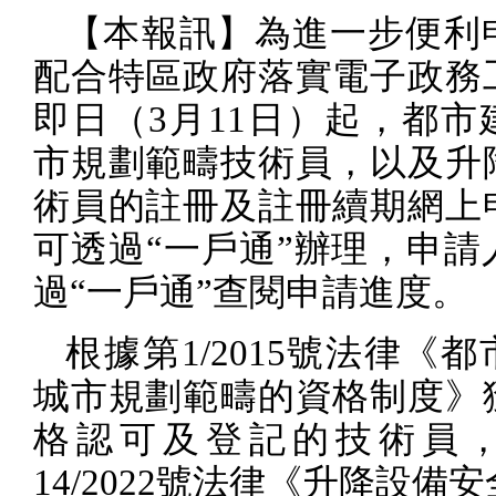
【本報訊】為進一步便利
配合特區政府落實電子政務
即日（
3
月
11
日）起，都市
市規劃範疇技術員，以及升
術員的註冊及註冊續期網上
可透過“一戶通”辦理，申請
過“一戶通”查閱申請進度。
根據第
1/2015
號法律《都
城市規劃範疇的資格制度》
格認可及登記的技術員
14/2022
號法律《升降設備安