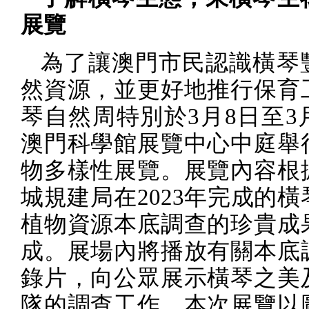
展覽
為了讓澳門市民認識橫琴
然資源，並更好地推行保育
琴自然周特別於
3
月
8
日至
3
澳門科學館展覽中心中庭舉
物多樣性展覽。展覽內容根
城規建局在
2023
年完成的橫
植物資源本底調查的珍貴成
成。展場內將播放有關本底
錄片，向公眾展示橫琴之美
隊的調查工作。本次展覽以