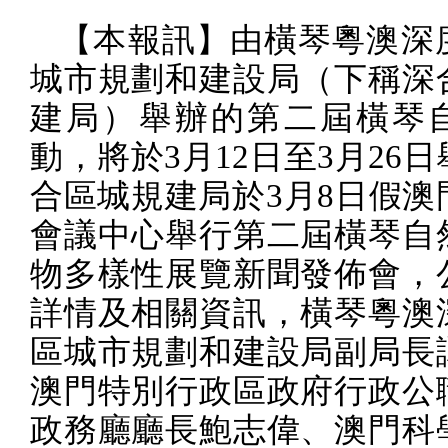
【本報訊】由橫琴粵澳深
城市規劃和建設局（下稱深
建局）舉辦的第二屆橫琴
動，將於
3
月
12
日至
3
月
26
日
合區城規建局於
3
月
8
日假澳
會議中心舉行第二屆橫琴自
物多樣性展覽新聞發佈會，
詳情及相關資訊，橫琴粵澳
區城市規劃和建設局副局長
澳門特別行政區政府行政公
政務廳廳長鮑志偉、澳門科