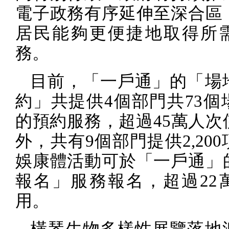
電子政務有序延伸至深合區
居民能夠更便捷地取得所
務。
目前，「一戶通」的「場
約」共提供
4
個部門共
73
個
的預約服務，超過
45
萬人次
外，共有
9
個部門提供
2,200
娛康體活動可於「一戶通」
報名」服務報名，超過
22
用。