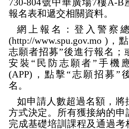
730-804
號中華廣場
7
樓
A-B
報名表和遞交相關資料。
網上報名：登入警察
(http://www.spu.gov.mo )
，點
志願者招募”後進行報名；
安裝“民防志願者”手機
(APP)
，點擊“志願招募”
名。
如申請人數超過名額，將
方式決定。所有獲接納的申
完成基礎培訓課程及通過考