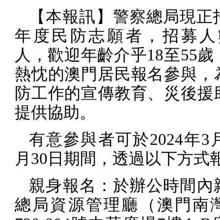
【本報訊】警察總局現正
年度民防志願者，招募人
人，歡迎年齡介乎
18
至
55
歲
熱忱的澳門居民報名參與，
防工作的宣傳教育、災後援
提供協助。
有意參與者可於
2024
年
3
月
30
日
期間，透過以下方式
親身報名：於辦公時間內
總局資源管理廳（澳門南