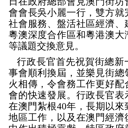
日在政府總部會見澳門街坊
會會長吳小麗一行，雙方就
社會服務、盤活社區經濟、
粵澳深度合作區和粵港澳大
等議題交換意見。
行政長官首先祝賀街總新
事會順利換屆，並樂見街總
火相傳，令會務工作更好配
會的快速發展。行政長官表
在澳門紮根
40
年，長期以來
地區工作，以及在澳門經濟