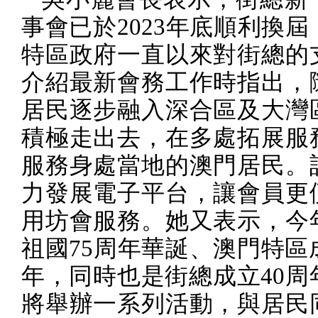
事會已於
2023
年底順利換屆
特區政府一直以來對街總的
介紹最新會務工作時指出，
居民逐步融入深合區及大灣
積極走出去，在多處拓展服
服務身處當地的澳門居民。
力發展電子平台，讓會員更
用坊會服務。她又表示，今
祖國
75
周年華誕、澳門特區
年，同時也是街總成立
40
周
將舉辦一系列活動，與居民