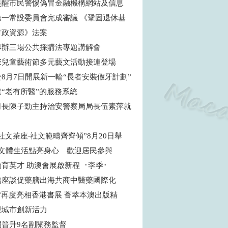
提醒市民警惕偽冒金融機構網站及信息
第一常設委員會完成審議 《鞏固退休基
財政資源》法案
舉辦三場公共採購法專題講解會
際兒童藝術節多元藝文活動接連登場
8月7日開展新一輪“長者安裝假牙計劃”
建“老有所醫”的服務系統
司長陳子勁主持治安警察局局長伍素萍就
社文茶座‧社文範疇齊齊傾”8月20日舉
焦文體生活點亮身心 歡迎居民參與
育英才 助澳會展啟新程 ･李季･
協座談促藥膳出海共商中醫藥國際化
”再度亮相香港書展 薈萃本澳出版精
現城市創新活力
關晉升9名副關務監督