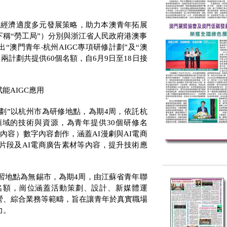
”經濟適度多元發展策略，助力本澳青年拓展
稱“勞工局”）分別與浙江省人民政府港澳事
“澳門青年‧杭州
AIGC
專項研修計劃”及“澳
。兩計劃共提供
60
個名額，自
6
月
9
日至
18
日接
賦能
AIGC
應用
劃”以杭州市為研修地點，為期
4
周，依託杭
領域的技術與資源，為青年提供
30
個研修名
成內容）數字內容創作，涵蓋
AI
漫劇與
AI
電商
片段及
AI
電商廣告素材等內容，提升技術應
實習地點為無錫市，為期
4
周，由江蘇省青年聯
名額，崗位涵蓋活動策劃、設計、新媒體運
營、綜合業務等範疇，旨在讓青年於真實職場
力。