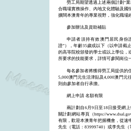
勞工局期望透過上述兩個計劃“業
合職場實務操作、內地文化體驗及國
擴闊本澳青年的專業視野，強化職場
參加辦法及資助補貼
申請者須持有效澳門居民身份
證”），年齡
35
歲或以下（以申請截
的高等院校頒發的學士或以上學位，
所要求的技能要求，詳情可參閱崗位
每名參加者將獲得勞工局提供的
5,000
澳門元生活津貼及
4,000
澳門元
則由參加者自行承擔。
網上申請 名額有限
兩計劃自
6
月
9
日至
18
日接受網上
關計劃網站專頁（
https://www.dsal.g
有限，歡迎本澳青年把握機會，從速
先生（電話：
83999740
）或李先生（