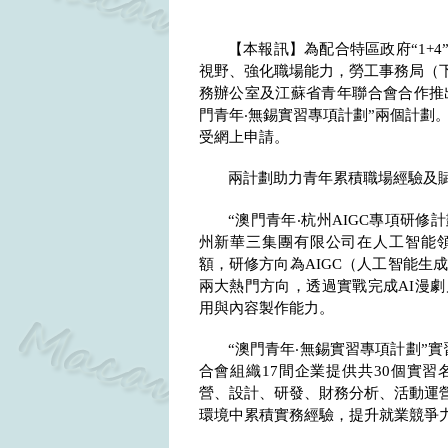
【本報訊】為配合特區政府“
1+4
視野、強化職場能力，勞工事務局（下
務辦公室及江蘇省青年聯合會合作推出
門青年‧無錫實習專項計劃”兩個計劃
受網上申請。
兩計劃助力青年累積職場經驗及
“澳門青年‧杭州
AIGC
專項研修計
州新華三集團有限公司在人工智能
額，研修方向為
AIGC
（人工智能生
兩大熱門方向，透過實戰完成
AI
漫劇
用與內容製作能力。
“澳門青年‧無錫實習專項計劃”
合會組織
17
間企業提供共
30
個實習
營、設計、研發、財務分析、活動運
環境中累積實務經驗，提升就業競爭