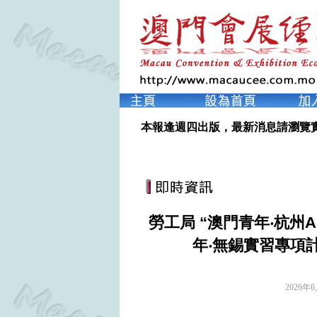
本報逢週四出版，最新消息請瀏覽
勞工局 “澳門青年‧杭州
年‧無錫實習專項
2026年