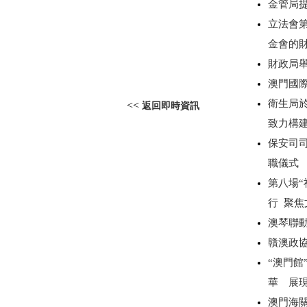
金管局
立法會
金會的
財政局
澳門國
衛生局於
<<
返回即時資訊
致力構
保安司
職儀式
第八場“
行 聚
澳琴聯動
贛澳政
“澳門館
華 展
澳門海