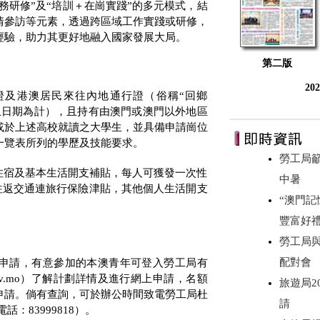
務研修”及“培訓＋在崗實踐”的多元模式，結
情參訪等元素，透過跨區域工作實踐或研修，
經驗，助力其更好地融入國家發展大局。
第二版
20
證及港澳居民來往內地通行證（俗稱“回鄉
止日期為計），且持有由澳門或澳門以外地區
或於上述高校就讀之大學生，並具備申請崗位
一覽表所列的學歷及技能要求。
勞工局
住宿及基本生活開支補貼，每人可獲發一次性
中暑
往返交通連旅行保險津貼，其他個人生活開支
“澳門記
豐富好
勞工局
配對會
申請，有意參加的本澳青年可登入勞工局有
ov.mo
）了解計劃詳情及進行網上申請，名額
旅遊局2
申請。倘有查詢，可於辦公時間致電勞工局杜
請
電話：
83999818
）。