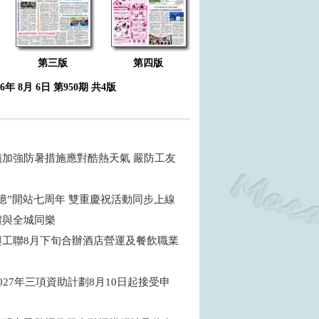
第三版
第四版
26年 8月 6日 第950期 共4版
籲加強防暑措施應對酷熱天氣 嚴防工友
憶”開站七周年 雙重慶祝活動同步上線
禮與全城同樂
與工聯8月下旬合辦酒店營運及餐飲職業
027年三項資助計劃8月10日起接受申