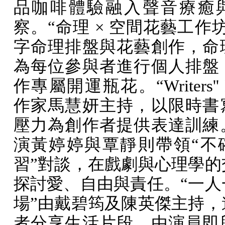
品咖啡體驗融入聲音療癒
察。“命理 × 空間花藝工作
字命理排盤與花藝創作，命
為每位參與者進行個人排盤
作專屬開運瓶花。“
Writers''
作家馬慧妍主持，以限時書
壓力為創作者提供表達訓練
演黃婷婷與覃靜則帶領“不
習”對談，在戲劇與心理學的
探討愛、自由與責任。“一人
場”由戴碧筠及陳英傑主持，
者分享生活片段，由演員即