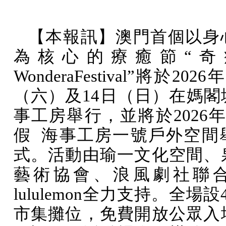
【本報訊】澳門首個以身
為核心的療癒節“奇
WonderaFestival
”將於
2026
年
（六）及
14
日（日）在媽閣
事工房舉行，並將於
2026
假
海事工房一號戶外空間
式。活動由瑜一文化空間、
藝術協會、浪風劇社聯
lululemon
全力支持。全場設
市集攤位，免費開放公眾入