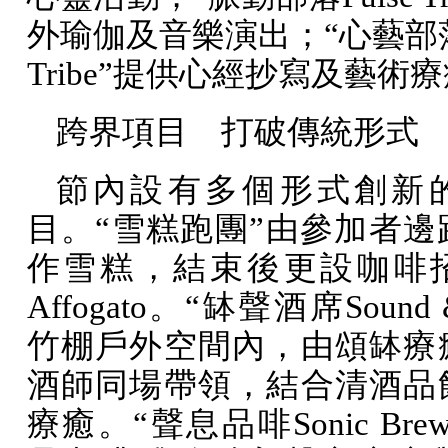
外瑜伽及音樂演出；“心藝部
Tribe
”提供心經抄寫及藝術療
跨界項目 打破傳統形式
節內設有多個形式創新
目。“雪糕跑團”由參加者邊
作雪糕，結束後更設咖啡
Affogato
。“缽聲酒席
Sound 
竹棚戶外空間內，由頌缽療
酒師同場帶領，結合清酒品
療癒。“聲息品啡
Sonic Bre