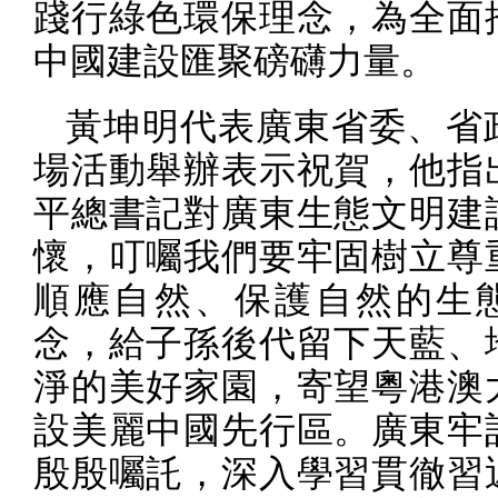
踐行綠色環保理念，為全面
中國建設匯聚磅礴力量。
黃坤明代表廣東省委、省
場活動舉辦表示祝賀，他指
平總書記對廣東生態文明建
懷，叮囑我們要牢固樹立尊
順應自然、保護自然的生
念，給子孫後代留下天藍、
淨的美好家園，寄望粵港澳
設美麗中國先行區。廣東牢
殷殷囑託，深入學習貫徹習