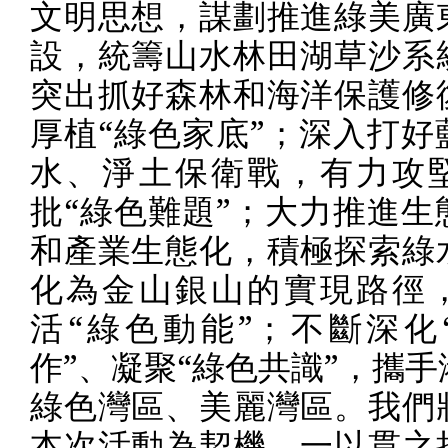
文明思想，謀劃推進綠美廣
設，統籌山水林田湖草沙系
突出抓好森林和海洋保護修
厚植“綠色家底”；深入打好
水、淨土保衛戰，有力攻
批“綠色難題”；大力推進生
和產業生態化，積極探索綠
化為金山銀山的實現路徑
活“綠色動能”；不斷深化
作”、凝聚“綠色共識”，攜
綠色灣區、美麗灣區。我們
本次活動為契機，一以貫之