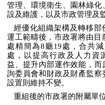
管理、環境衛生、園林綠化
設及維護，以及市政管理及
經優化組織架構及轉移部
運工範疇後，市政署將由目
處精簡為
8
廳
19
處，合共減
處，以提高行政及人力資
益、提升內部運作效能，而
詢委員會和財政及財產監察
設置則維持不變。
重組後的市政署的附屬單