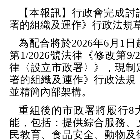
【本報訊】行政會完成討
署的組織及運作》行政法規
為配合將於
2026
年
6
月
1
日
第
1/2026
號法律《修改第
9/
律〈設立市政署〉》，現制
署的組織及運作》行政法規
並精簡內部架構。
重組後的市政署將履行
8
能，包括：提供綜合服務、
民教育、食品安全、動物及