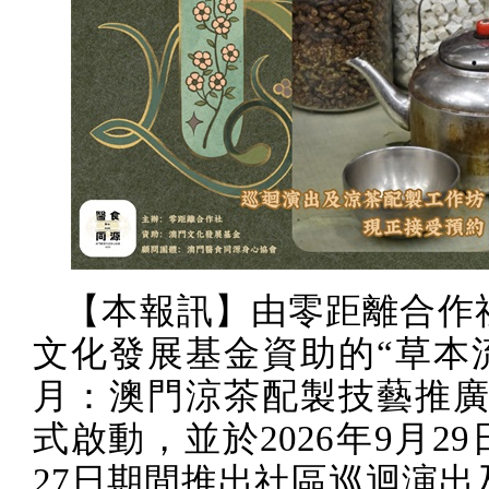
【本報訊】由零距離合作
文化發展基金資助的“草本
月：澳門涼茶配製技藝推廣
式啟動，並於
2026
年
9
月
29
27
日期間推出社區巡迴演出