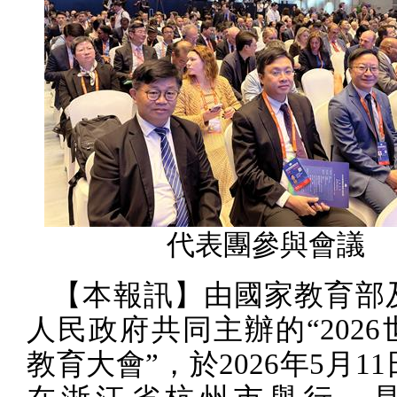
代表團參與會議
【本報訊】由國家教育部
人民政府共同主辦的“
2026
教育大會”，於
2026
年
5
月
11