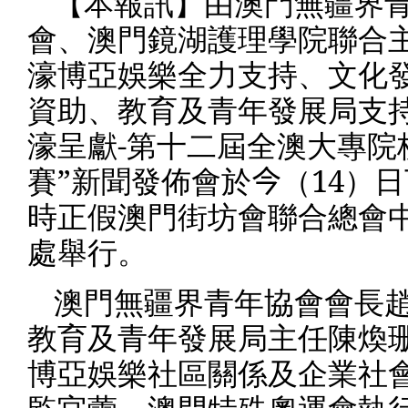
【本報訊】由澳門無疆界
會、澳門鏡湖護理學院聯合
濠博亞娛樂全力支持、文化
資助、教育及青年發展局支
濠呈獻
-
第十二屆全澳大專院
賽”新聞發佈會於
今
（
14
）日
時正假澳門街坊會聯合總會
處舉行。
澳門無疆界青年協會會長
教育及青年發展局主任陳煥
博亞娛樂社區關係及企業社