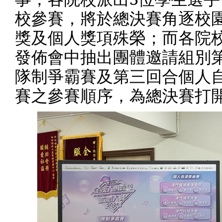
校參賽，將於總決賽角逐校
獎及個人獎項殊榮；而各院
發佈會中抽出團體邀請組別
隊制爭霸賽及第三回合個人
賽之參賽順序，為總決賽打