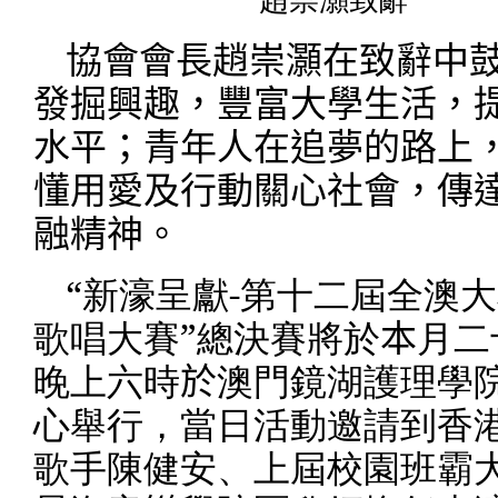
趙崇灝致辭
協會會長
趙崇灝在致辭
中
發掘興趣，豐富大學生活，
水平；青年人在追夢的路上
懂用愛及行動關心社會，傳
融精神。
“新濠呈獻
-
第十二屆全澳大
歌唱大賽”總決賽將於
本
月二
晚上六時
於
澳門鏡湖護理學
心舉行，當日活動邀請到香
歌手陳健安、上屆校園班霸