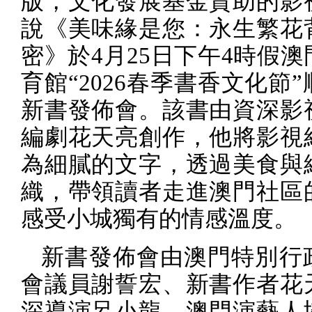
版，文化發展基金資助的影
說《美味緣是您：永生繁花
密》於
4
月
25
日下午
4
時假澳
育館“
2026
春季書香文化節”
新書發佈會。該書由資深影
編劇花天亮創作，他將影視
為細膩的文字，透過美食與
織，帶領讀者走進澳門社區
感受小城獨有的情感溫度。
新書發佈會由澳門特別行
會議員謝誓宏、新書作者花
深導演呂小龍、澳門演藝人