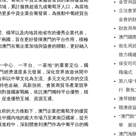
重視。葡萄牙中資企業協會會員的業務覆蓋能
金管局
領域，累計服務超過九成葡萄牙人口，為當地
立法會
助更多中資企業在葡發展，為推動中葡經貿合
金會的
財政局
門、橫琴以及內地其他省市的優秀企業代表，
澳門國
牙兩國，旨在更好發揮澳門的平台作用，積極
衛生局於
勵澳門在葡企業加強與協會的聯動，更好融入
致力構
保安司
一中心、一平台、一基地”的重要定位，國
澳門經濟適度多元發展，深化世界旅遊休閒中
職儀式
台和以中華文化為主流、多元文化共存的交流
第八場“
特色金融、高新技術、會展商貿等產業競爭
行 聚
動對接國家戰略，依託澳門獨特平台優勢，積
，促進優勢互補、資源互通。
澳琴聯動
贛澳政
政府的大力推動下，澳門企業把葡萄牙的優質
“澳門館
及中國內地的龐大市場乃至東南亞國家，提升
展進程中，深刻體會到澳門作為中葡平台的獨
華 展
澳門海