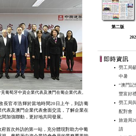
第二版
20
勞工局
中暑
“澳門記
會見葡萄牙中資企業代表及澳門在葡企業代表。
豐富好
勞工局
政長官岑浩輝於當地時間
20
日上午，到訪葡
業代表及澳門企業代表會面交流，了解企業在
配對會
此間加強聯動，更好地共同發展。
旅遊局2
請
政府首次外訪的第一站，充分體現對助力中葡