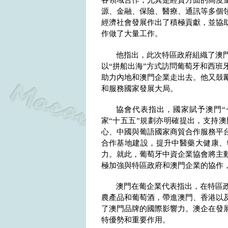
各領域合作，尤其是經貿方面的高度
源、金融、保險、醫療、通訊等多個
經濟社會發展作出了積極貢獻，並協
作做了大量工作。
他指出，此次特區政府組織了澳
以“拼船出海”方式訪問葡萄牙和西班
助力內地和澳門企業走出去。他又鼓
和服務國家發展大局。
協會代表指出，國家賦予澳門“
家“十五五”規劃亦明確提出，支持
心、中國與葡語國家商貿合作服務平
合作基地建設，提升中醫藥大健康、
力。就此，葡萄牙中資企業協會將主
極加強與特區政府和澳門企業的協作
澳門在葡企業代表指出，在特區
農產品和葡萄酒，帶進澳門、香港以
了澳門品牌的國際影響力。澳企在發
特優勢和重要作用。