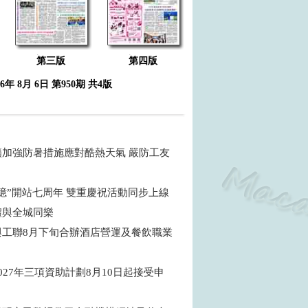
第三版
第四版
26年 8月 6日 第950期 共4版
籲加強防暑措施應對酷熱天氣 嚴防工友
憶”開站七周年 雙重慶祝活動同步上線
禮與全城同樂
與工聯8月下旬合辦酒店營運及餐飲職業
027年三項資助計劃8月10日起接受申