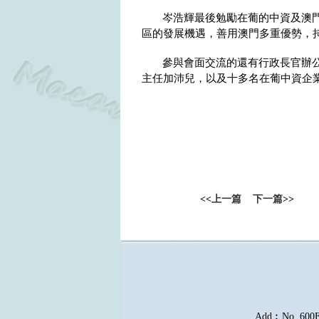
岑浩輝最後勉勵在葡的中資及澳
區的發展機遇，善用澳門多重優勢，
參與會面交流的還有行政長官辦
主任加沛兒，以及十多名在葡中資企
<<
上一篇
下一篇
>>
Add︰No. 600E, 