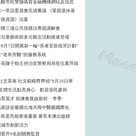
提醒市民警惕偽冒金融機構網站及信息
第一常設委員會完成審議 《鞏固退休基
財政資源》法案
舉辦三場公共採購法專題講解會
際兒童藝術節多元藝文活動接連登場
8月7日開展新一輪“長者安裝假牙計劃”
建“老有所醫”的服務系統
司長陳子勁主持治安警察局局長伍素萍就
社文茶座‧社文範疇齊齊傾”8月20日舉
焦文體生活點亮身心 歡迎居民參與
育英才 助澳會展啟新程 ･李季･
協座談促藥膳出海共商中醫藥國際化
”再度亮相香港書展 薈萃本澳出版精
現城市創新活力
關晉升9名副關務監督