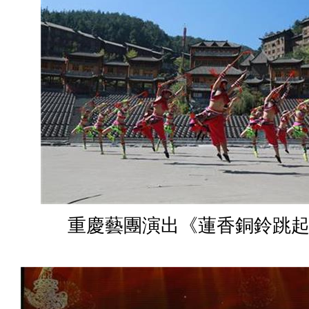
重慶藝團演出《蓮香銅鈴跳