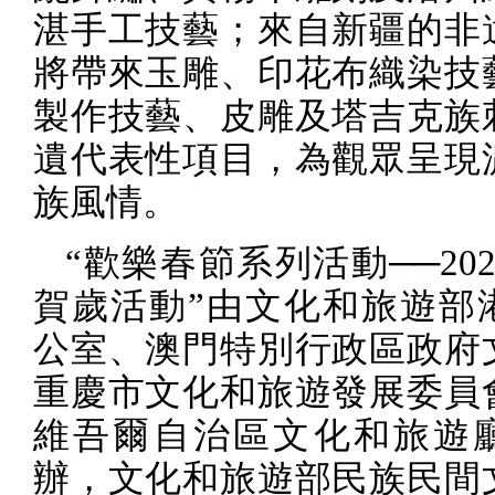
湛手工技藝；來自
新疆
的非
將帶來玉雕、印花布織染技
製作技藝、皮雕及塔吉克族
遺代表性項目，為觀眾呈現
族風情。
“歡樂春節系列活動──
20
賀歲活動”由文化和旅遊部
公室、澳門特別行政區政府
重慶市文化和旅遊發展委員
維吾爾自治區文化和旅遊
辦，文化和旅遊部民族民間