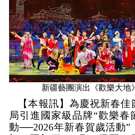
新疆藝團演出《歡樂大地
【本報訊】
為慶祝新春佳
局引進國家級品牌“歡樂春
動──
2026
年新春賀歲活動”