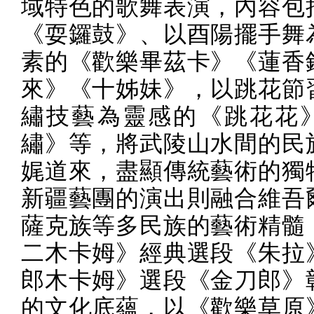
域特色的歌舞表演，內容包
《耍鑼鼓》、以酉陽擺手舞
素的《歡樂畢茲卡》《蓮香
來》《十姊妹》，以跳花節
繡技藝為靈感的《跳花花
繡》等，將武陵山水間的民
娓道來，盡顯傳統藝術的獨
新疆藝團的演出則融合維吾
薩克族
等多民族的藝術精髓
二木卡姆》經典選段《朱拉
郎木卡姆》選段《金刀郎》
的文化底蘊，以《歡樂草原