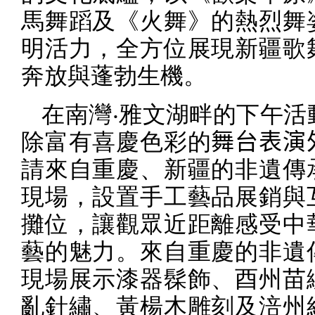
馬舞蹈及《火舞》的熱烈舞
明活力，全方位展現新疆歌
奔放與蓬勃生機。
在南灣‧雅文湖畔的下午活
除富有喜慶色彩的
舞台表演
請來自重慶、新疆的非遺傳
現場，設置手工藝品展銷與
攤位，讓觀眾近距離感受中
藝的魅力。來自
重慶的非遺
現場展示漆器髹飾、酉州苗
亂針繡、黃楊木雕刻及涪州