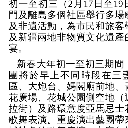
初一至初三（
2
月
17
日至
19
門及離島多個社區舉行多場
及非遺活動，為市民和旅客
及新疆兩地非物質文化遺產
宴。
新春大年初一至初三期間
團將於早上不同時段在三
區、大炮台、媽閣廟前地、
花廣場、花城公園側空地（
拉街）及路環意度亞馬忌士
歌舞表演。
重慶演出藝團
帶