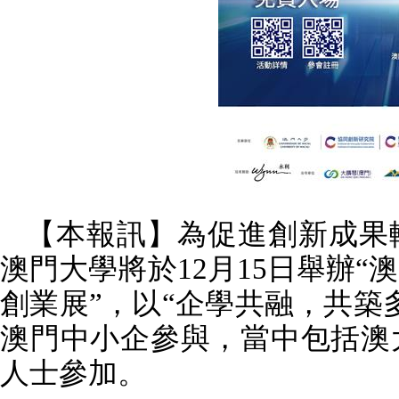
【本報訊】為促進創新成果
澳門大學將於
12
月
15
日舉辦“
創業展”，以“企學共融，共築
澳門中小企參與，當中包括澳
人士參加。