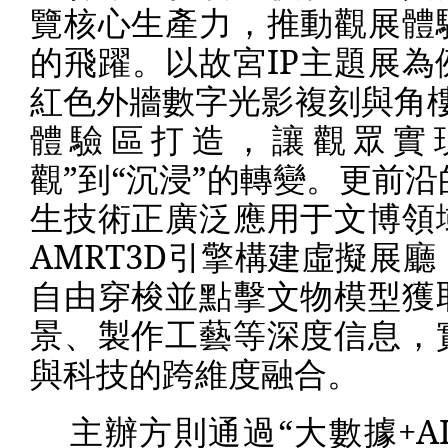
覽核心生產力，推動觀展體
的飛躍。以故宮
IP
主題展為
紅色外牆數字光影複刻與角
體驗區打造，讓觀眾實
觀”到“沉浸”的轉變。更前
生技術正廣泛應用于文博領
AMRT3D
引擎構建虛擬展廳
自由穿梭並點擊文物模型獲
景、製作工藝等深度信息，
與科技的跨維度融合。
主辦方則通過“大數據
+A