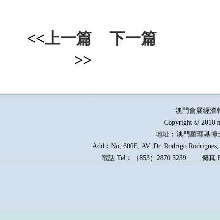
<<
上一篇
下一篇
>>
澳門會展經濟
Copyright © 2010 m
地址︰澳門羅理基博
Add︰No. 600E, AV. Dr. Rodrigo Rodrigues, E
電話
Tel︰
（
853
）
2870 5239
傳真