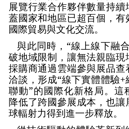
展覽行業合作夥伴數量持續
蓋國家和地區已超百個，有
國際貿易與文化交流。
與此同時，“線上線下融合
破地域限制，讓無法親臨現
採購商通過雲端參與展品查
洽談，形成“線下實體體驗
+
聯動”的國際化新格局。這
降低了跨國參展成本，也讓
球輻射力得到進一步釋放。