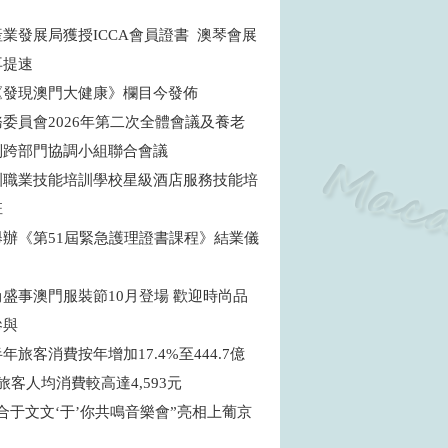
商
業發展局獲授ICCA會員證書 澳琴會展
再提速
《發現澳門大健康》欄目今發佈
委員會2026年第二次全體會議及養老
制跨部門協調小組聯合會議
訓職業技能培訓學校星級酒店服務技能培
班
舉辦《第51屆緊急護理證書課程》結業儀
盛事澳門服裝節10月登場 歡迎時尚品
參與
年旅客消費按年增加17.4%至444.7億
旅客人均消費較高達4,593元
合于文文‘于’你共鳴音樂會”亮相上葡京