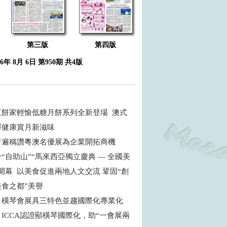
第三版
第四版
26年 8月 6日 第950期 共4版
五餅家輕愉低糖月餅系列全新登場 澳式
繹健康賞月新滋味
普遍稱讚粵澳名優展為企業開拓商機
“自助山”“馬來西亞獨立慶典 — 全國美
開幕 以美食促進兩地人文交流 鞏固“創
食之都”美譽
：橫琴會展具三特色並趨國際化專業化
ICCA認證顯橫琴國際化，助“一會展兩