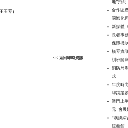
地”招
合作區產
王玉琴）
國際化
新媒體
長者事務
保障機
橫琴實
<<
返回即時資訊
訓班開
消防局
式
年度時尚
牌踴躍
澳門上半
元 會展
“澳娛綜
綜藝館