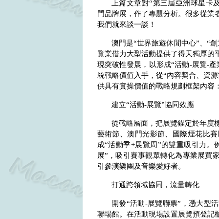
上篇文章對“第三屆亞洲球星卡
門品牌展，作了專題分析。很多從業者
我們就來談一談！
澳門是“世界旅遊休閒中心”、“
覽業借力大型活動提供了得天獨厚的
現突破性發展，以形成“活動
-
展覽
-
產
統戰略價值入手，從“內容契合、資源
供具有實操價值的戰略規劃框架內容
建立“活動
-
展覽”協同效應
從戰略層面，把展覽錨定於年度
藝術節、澳門光影節、國際煙花比賽
成“活動季
+
展覽周”的雙重吸引力。
展”，吸引賽事觀眾轉化為專業展買家
引參演樂團及音樂愛好者。
打通跨領域協同，流量轉化
開發“活動
-
展覽聯票”，憑大型
聯場館。在活動現場設置展覽預登記