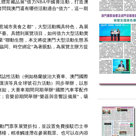
及體育藏品展”借力
NBA
中國賽活動，打造澳
問我澳門還有哪些活動適合“借力”，這一期
創意城市美食之都”，大型活動獨具特色，為展
平臺。具體到展覽項目，如何借力大型活動實
業”聯動生態，本文將從澳門大型活動生態系
協同、時空綁定”為著眼點，為展覽主辦方提
：
標誌性活動（例如格蘭披治大賽車、澳門國際
匯演等具全球號召力活動）同步舉辦，以形
例如，大賽車期間同期舉辦“國際汽車零配件
；音樂節期間舉辦“樂器與音響設備展”，吸
活動門票享展覽折扣，並設置免費接駁巴士串
櫃檯，精准觸達潛在參展觀眾。也可以在內容