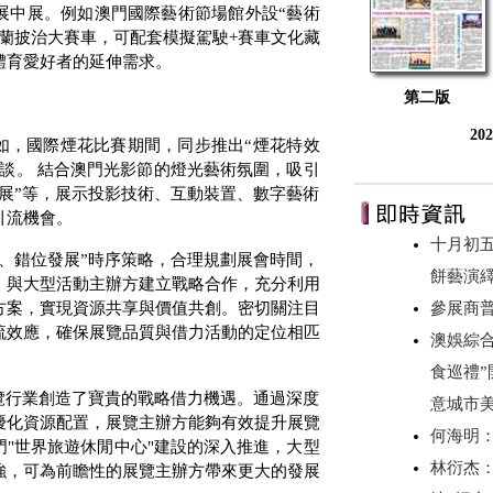
展中展。例如澳門國際藝術節場館外設“藝術
格蘭披治大賽車，可配套模擬駕駛
+
賽車文化藏
體育愛好者的延伸需求。
第二版
20
如，國際煙花比賽期間，同步推出“煙花特效
洽談。
結合澳門光影節的燈光藝術氛圍，吸引
展”等，展示投影技術、互動裝置、數字藝術
引流機會。
十月初
、錯位發展”時序策略，合理規劃展會時間，
餅藝演
。與大型活動主辦方建立戰略合作，充分利用
方案，實現資源共享與價值共創。密切關注目
參展商
流效應，確保展覽品質與借力活動的定位相匹
澳娛綜合
食巡禮”
覽行業創造了寶貴的戰略借力機遇。通過深度
意城市美
優化資源配置，展覽主辦方能夠有效提升展覽
何海明
門
"
世界旅遊休閒中心
"
建設的深入推進，大型
林衍杰：
強，可為前瞻性的展覽主辦方帶來更大的發展