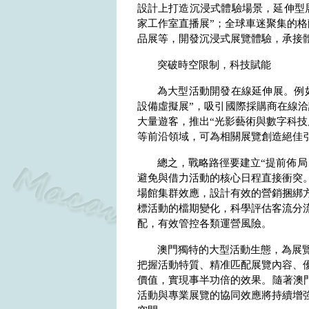
設計上打造沉浸式體驗場景，延伸型
家工作室直播展”；全球車迷聚集的
品展等，開發沉浸式展覽體驗，承接
突破時空限制，科技賦能
為大型活動開發在線延伸展。例
設備虛擬展”，吸引國際採購商在線
大量遊客，推出“光影藝術與數字科技
等前沿領域，可為相關展覽創造絕佳
總之，戰略路徑要建立“提前佈局
避免與借力活動的核心日程直接衝突
場館集群效應，設計有效的營銷捆綁
標活動的檔期變化，科學評估客流分
配，有效管控各類運營風險。
澳門獨特的大型活動生態，為展
把握活動特質、精准匹配展覽內容、
價值，實現事半功倍的效果。隨著澳
活動與專業展覽的協同效應將持續增