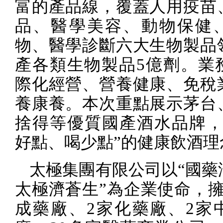
富的產品線，覆蓋人用疫苗
品、醫學美容、動物保健
物、醫學診斷六大生物製品
產各類生物製品
5
億劑。業
際化經營、營養健康、免稅
養康養。本次重點展示茅台
捨得等優質國產酒水品牌，
好點、喝少點”的健康飲酒理
太極集團有限公司以“國藥
太極濟蒼生”為企業使命，
成藥廠、
2
家化藥廠、
2
家