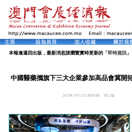
本報逢週四出版，最新消息請瀏覽實時更新的「
即時資訊
」
中國醫藥攜旗下三大企業參加高品會冀開
2025年 9月11日 第903期 
第三版