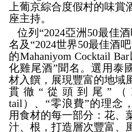
上葡京綜合度假村的味賞
座主持。
位列“
2024
亞洲
50
最佳酒
名及“
2024
世界
50
最佳酒吧
的
Mahaniyom Cocktail Bar
化雞尾酒”聞名。選用泰
材入饌，展現豐富的地域
貫徹“從頭到尾”（
tail
）、“零浪費”的理念
用食材的每一部分：花、
汁、根，打造層次豐富、