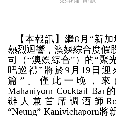
2025年9月10日
即時資訊
【本報訊】繼
8
月“新加
熱烈迴響，澳娛綜合度假
司（“澳娛綜合”）的“聚
吧巡禮”將於
9
月
19
日
迎
篇”。僅此一晚，來
Mahaniyom Cocktail Bar
的
辦人兼首席調酒師
Ro
“
Neung
”
Kanivichaporn
將