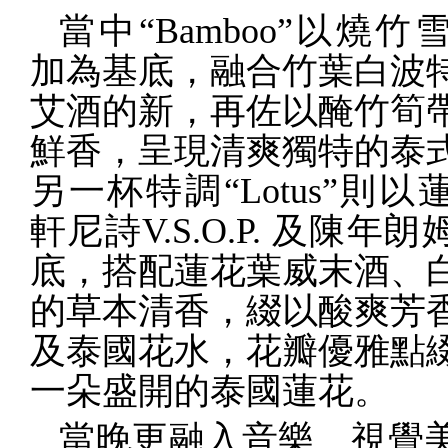
當中“
Bamboo
”以燒竹
加為基底，融合竹葉白波
艾酒的新，再佐以醃竹筍
鮮香，呈現清爽獨特的泰
另一杯特調“
Lotus
”則以
軒尼詩
V.S.O.P.
及陳年朗
底，搭配蓮花葉威末酒、
的草本清香，綴以酸爽芳
及泰國花水，花瓣優雅點
一朵盛開的泰國蓮花。
當晚更融入音樂、視覺