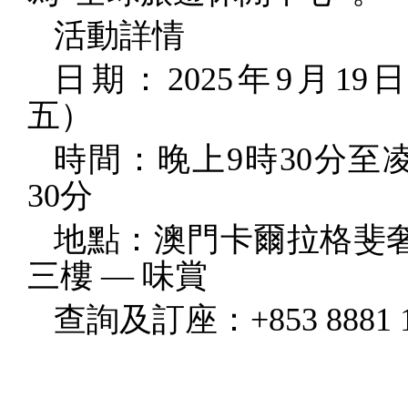
活動詳情
日期：
2025
年
9
月
19
五）
時間：晚上
9
時
30
分至
30
分
地點：澳門卡爾拉格斐
三樓 — 味賞
查詢及訂座：
+853 8881 