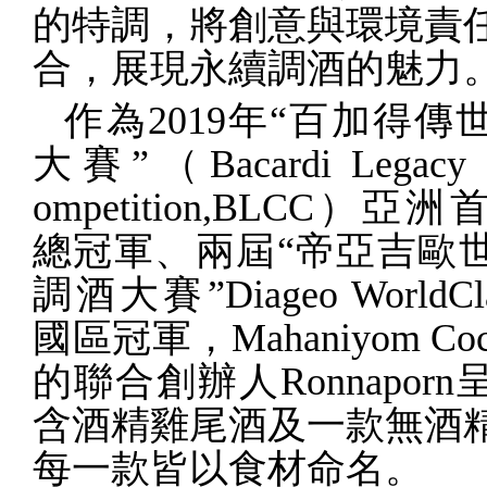
的特調，將創意與環境責
合，展現永續調酒的魅力
作為
2019
年“百加得傳
大賽”（
Bacardi Legacy 
ompetition,BLCC
）亞洲
總冠軍、兩屆“帝亞吉歐
調酒大賽”
Diageo WorldCl
國區冠軍，
Mahaniyom Coc
的聯合創辦人
Ronnaporn
含酒精雞尾酒及一款無酒
每一款皆以食材命名。