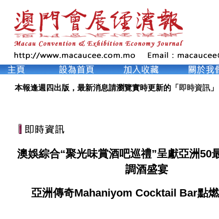
本報逢週四出版，最新消息請瀏覽實時更新的「
即時資訊
」
澳娛綜合“聚光味賞酒吧巡禮”呈獻亞洲50
調酒盛宴
亞洲傳奇Mahaniyom Cocktail Bar