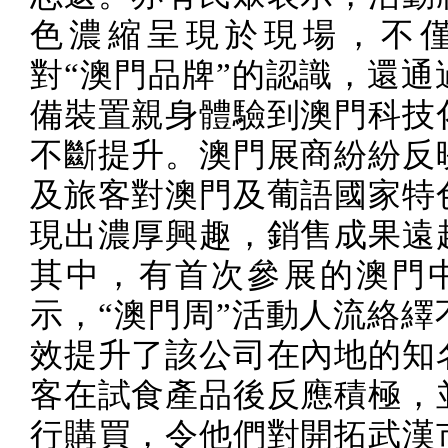
色濃縮呈現於現場，不
對“澳門品牌”的認識，還通
備裝置親身體驗到澳門科技
不斷提升。澳門展商紛紛反
及旅客對澳門及葡語國家特
現出濃厚興趣，銷售成果遠
其中，有首次參展的澳門
示，“澳門周”活動人流絡繹
效提升了該公司在內地的知
客在試食產品後反應積極，
行購買，令他們對開拓武漢