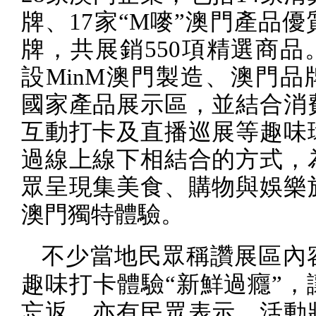
牌、
17
家“
M
嘜”澳門產品優
牌，共展銷
550
項精選商品
設
MinM
澳門製造、澳門品
國家產品展示區，並結合消
互動打卡及直播巡展等趣味
過線上線下相結合的方式，
眾呈現集美食、購物與娛樂
澳門獨特體驗。
不少當地民眾稱讚展區內
趣味打卡體驗“新鮮過癮”，
忘返。亦有民眾表示，活動