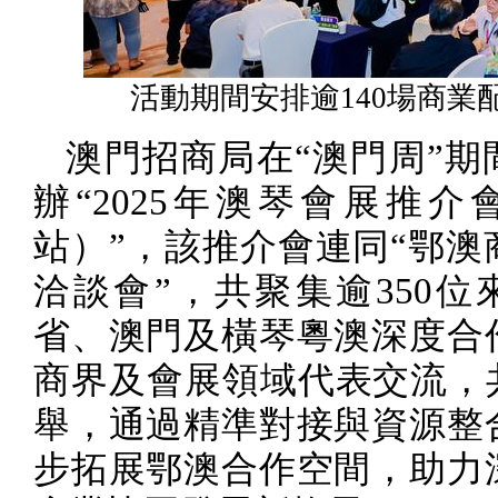
活動期間安排逾140場商業
澳門招商局在“澳門周”期
辦“
2025
年澳琴會展推介
站）”，該推介會連同“鄂澳
洽談會”，共聚集逾
350
位
省、澳門及橫琴粵澳深度合
商界及會展領域代表交流，共
舉，通過精準對接與資源整
步拓展鄂澳合作空間，助力