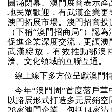
圓滿閉幕。澳門展商表示產
地民眾歡迎，有武漢企業更
澳門拓展市場。澳門招商投
（下稱“澳門招商局”）認為
促進企業深度交流，更讓澳
武漢綻放，有效推動鄂澳
濟、文化領域的互聯互通。
線上線下多方位呈獻澳門
今年“澳門周”首度落戶華
以路展形式打造多元展銷空
28
家澳門企業，包括
14
家清